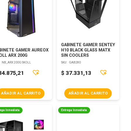
GABINETE GAMER SENTEY
BINETE GAMER AUREOX
H10 BLACK GLASS MATX
OLL ARX 200G
SIN COOLERS
:
NB_ARX 200G SKOLL
SKU:
GAB280
34.875,21
$
37.331,13
AÑADIR AL CARRITO
AÑADIR AL CARRITO
ega Inmediata
Entrega Inmediata