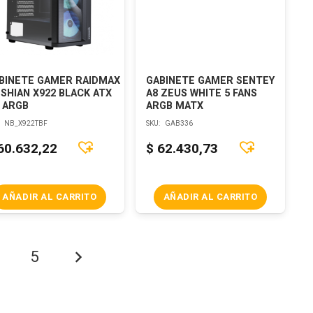
BINETE GAMER RAIDMAX
GABINETE GAMER SENTEY
SHIAN X922 BLACK ATX
A8 ZEUS WHITE 5 FANS
 ARGB
ARGB MATX
:
NB_X922TBF
SKU:
GAB336
60.632,22
$
62.430,73
AÑADIR AL CARRITO
AÑADIR AL CARRITO
5