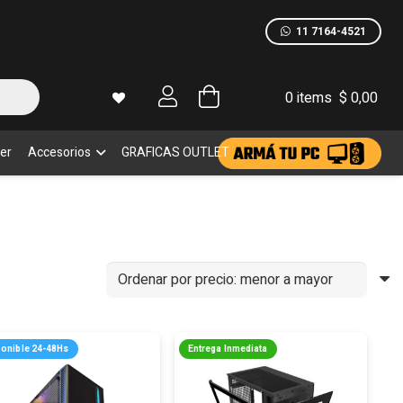
11 7164-4521
0 items
$
0,00
er
Accesorios
GRAFICAS OUTLET
ponible 24-48Hs
Entrega Inmediata