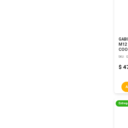
GAB
M12 
COO
SKU:
G
$
4
A
Entreg