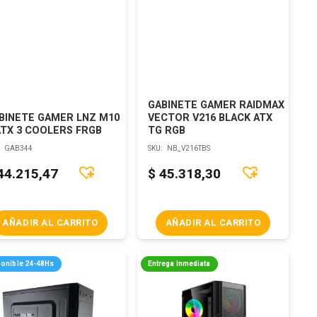
GABINETE GAMER RAIDMAX
BINETE GAMER LNZ M10
VECTOR V216 BLACK ATX
TX 3 COOLERS FRGB
TG RGB
:
GAB344
SKU:
NB_V216TBS
44.215,47
$
45.318,30
AÑADIR AL CARRITO
AÑADIR AL CARRITO
ponible 24-48Hs
Entrega Inmediata