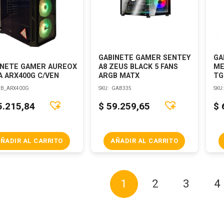
GABINETE GAMER SENTEY
GA
INETE GAMER AUREOX
A8 ZEUS BLACK 5 FANS
ME
A ARX400G C/VEN
ARGB MATX
TG
B_ARX400G
SKU:
GAB335
SKU
5.215,84
$
59.259,65
$
ÑADIR AL CARRITO
AÑADIR AL CARRITO
1
2
3
4