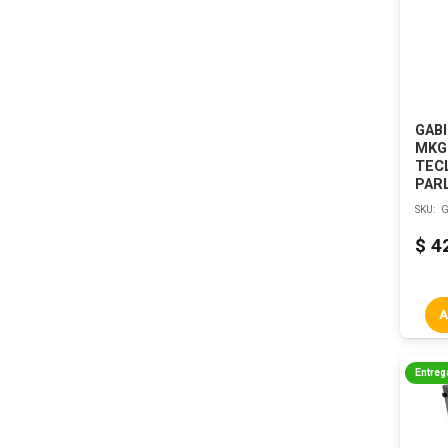
GAB
MKG
TEC
PAR
SKU:
G
$
4
A
Entreg