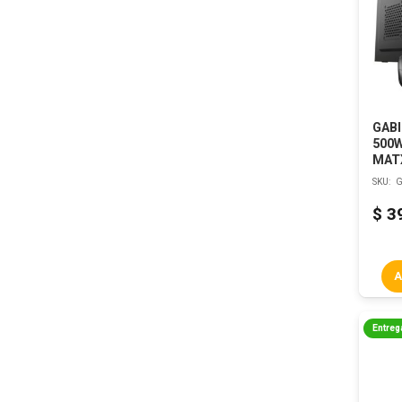
GABI
500
MAT
SKU:
G
$
3
A
Entreg