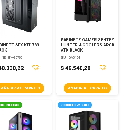
GABINETE GAMER SENTEY
BINETE SFX KIT 783
HUNTER 4 COOLERS ARGB
ACK
ATX BLACK
:
NB_SFX-GC783
SKU:
GAB404
48.338,22
$
49.548,20
AÑADIR AL CARRITO
AÑADIR AL CARRITO
ega Inmediata
Disponible 24-48Hs