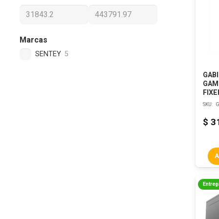
Marcas
SENTEY
5
GAB
GAMI
FIXE
SKU:
G
$
3
A
Entreg