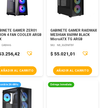
BINETE GAMER ZER01
GABINETE GAMER RAIDMAX
ION 4 FAN COOLER ARGB
MESHIAN X609M BLACK
X
MicroATX TG ARGB
:
GAB446
SKU:
NB_X609MTBF
53.256,42
$
55.021,01
AÑADIR AL CARRITO
AÑADIR AL CARRITO
ponible 24-48Hs
Entrega Inmediata