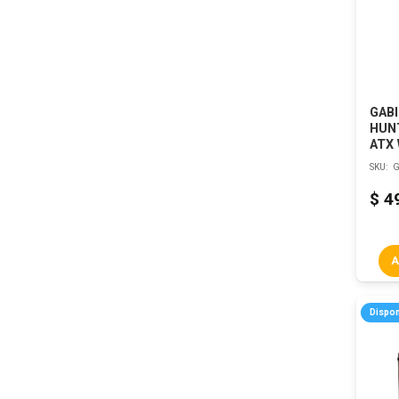
GAB
HUN
ATX
SKU:
G
$
4
A
Dispon