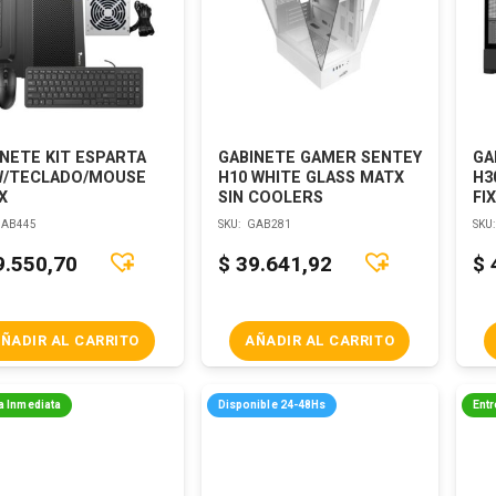
NETE KIT ESPARTA
GABINETE GAMER SENTEY
GA
W/TECLADO/MOUSE
H10 WHITE GLASS MATX
H3
X
SIN COOLERS
FI
AB445
SKU:
GAB281
SKU
9.550,70
$
39.641,92
$
ÑADIR AL CARRITO
AÑADIR AL CARRITO
a Inmediata
Disponible 24-48Hs
Entr