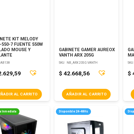
INETE KIT MELODY
-550-7 FUENTE 550W
LADO MOUSE Y
GABINETE GAMER AUREOX
GA
LANTE
VANTH ARX 205G
MA
AB138
SKU:
NB_ARX 205G VANTH
SKU
2.629,59
$
42.668,56
$
ÑADIR AL CARRITO
AÑADIR AL CARRITO
a Inmediata
Disponible 24-48Hs
Dis