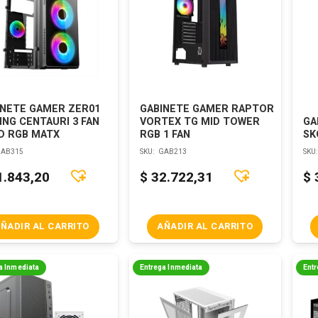
INETE GAMER ZER01
GABINETE GAMER RAPTOR
NG CENTAURI 3 FAN
VORTEX TG MID TOWER
GA
D RGB MATX
RGB 1 FAN
SK
AB315
SKU:
GAB213
SKU
1.843,20
$
32.722,31
$
ÑADIR AL CARRITO
AÑADIR AL CARRITO
a Inmediata
Entrega Inmediata
Entr