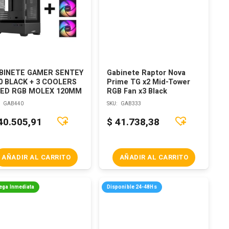
BINETE GAMER SENTEY
Gabinete Raptor Nova
0 BLACK + 3 COOLERS
Prime TG x2 Mid-Tower
XED RGB MOLEX 120MM
RGB Fan x3 Black
:
GAB440
SKU:
GAB333
40.505,91
$
41.738,38
AÑADIR AL CARRITO
AÑADIR AL CARRITO
ega Inmediata
Disponible 24-48Hs