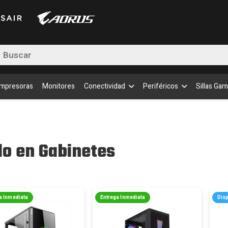
queda
uctos
Impresoras
Monitores
Conectividad
Periféricos
Sillas Gam
o en Gabinetes
a Inmediata
Entrega Inmediata
Dis