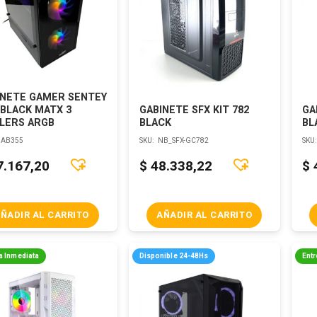
INETE GAMER SENTEY
BLACK MATX 3
GABINETE SFX KIT 782
GA
LERS ARGB
BLACK
BL
AB355
SKU:
NB_SFX-GC782
SKU
7.167,20
$
48.338,22
$
ÑADIR AL CARRITO
AÑADIR AL CARRITO
a Inmediata
Disponible 24-48Hs
Entr