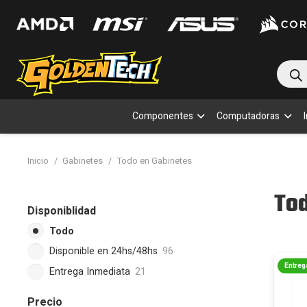
Bús
de
prod
Componentes
Computadoras
Inicio
/
Gabinetes
/
Todo en Gabinetes
Tod
Disponiblidad
Todo
Disponible en 24hs/48hs
96
Entreg
Entrega Inmediata
21
Precio