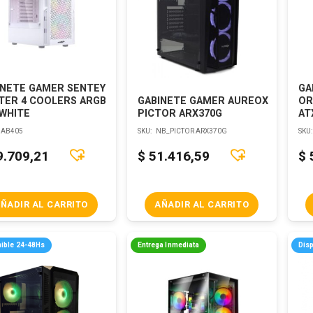
INETE GAMER SENTEY
GA
TER 4 COOLERS ARGB
GABINETE GAMER AUREOX
OR
 WHITE
PICTOR ARX370G
AT
AB405
SKU:
NB_PICTOR ARX370G
SKU
9.709,21
$
51.416,59
$
ÑADIR AL CARRITO
AÑADIR AL CARRITO
ible 24-48Hs
Entrega Inmediata
Dis