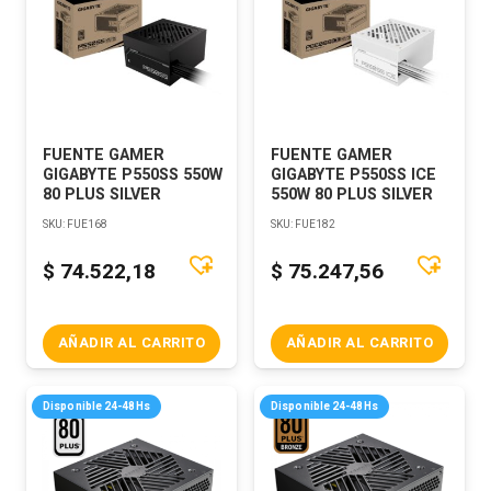
FUENTE GAMER
FUENTE GAMER
GIGABYTE P550SS 550W
GIGABYTE P550SS ICE
80 PLUS SILVER
550W 80 PLUS SILVER
SKU:
FUE168
SKU:
FUE182
$
74.522,18
$
75.247,56
AÑADIR AL CARRITO
AÑADIR AL CARRITO
Disponible 24-48Hs
Disponible 24-48Hs