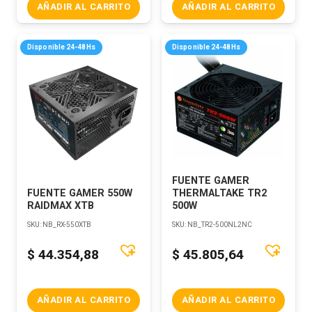
AÑADIR AL CARRITO
AÑADIR AL CARRITO
Disponible 24-48Hs
Disponible 24-48Hs
FUENTE GAMER
FUENTE GAMER 550W
THERMALTAKE TR2
RAIDMAX XTB
500W
SKU:
NB_RX-550XTB
SKU:
NB_TR2-500NL2NC
$
44.354,88
$
45.805,64
AÑADIR AL CARRITO
AÑADIR AL CARRITO