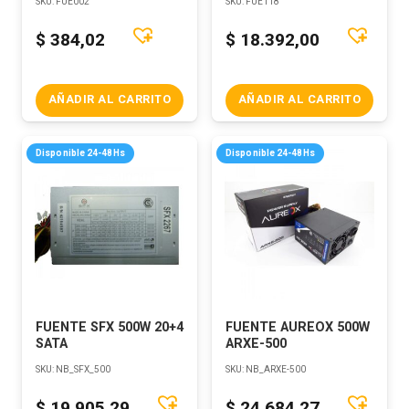
SKU:
FUE002
SKU:
FUE118
$
384,02
$
18.392,00
AÑADIR AL CARRITO
AÑADIR AL CARRITO
Disponible 24-48Hs
Disponible 24-48Hs
FUENTE SFX 500W 20+4
FUENTE AUREOX 500W
SATA
ARXE-500
SKU:
NB_SFX_500
SKU:
NB_ARXE-500
$
19.905,29
$
24.684,27