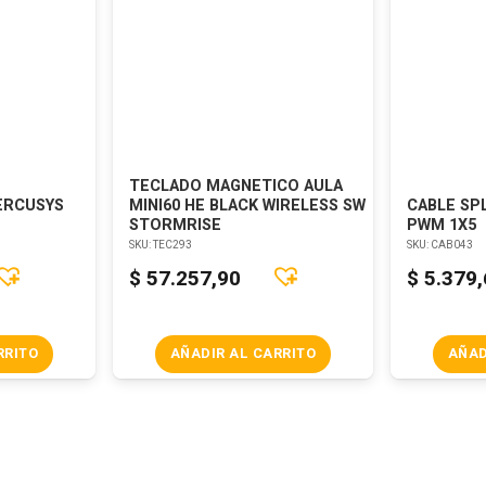
TECLADO MAGNETICO AULA
ERCUSYS
MINI60 HE BLACK WIRELESS SW
CABLE SP
STORMRISE
PWM 1X5
SKU:
TEC293
SKU:
CAB043
$
57.257,90
$
5.379
RRITO
AÑADIR AL CARRITO
AÑAD