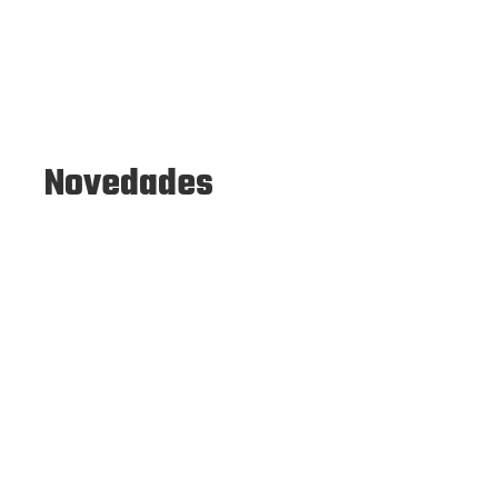
Novedades
Disponible 24-48Hs
Disponible 24-48Hs