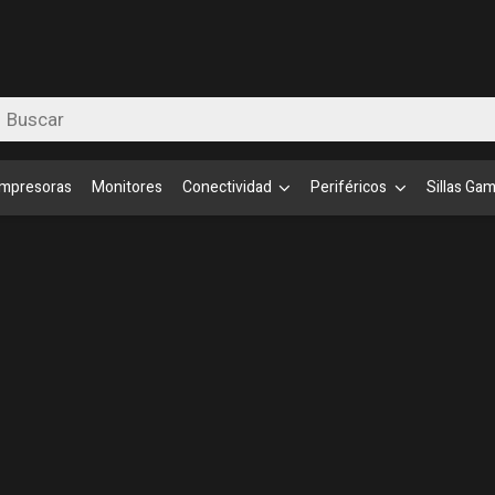
queda
uctos
Impresoras
Monitores
Conectividad
Periféricos
Sillas Ga