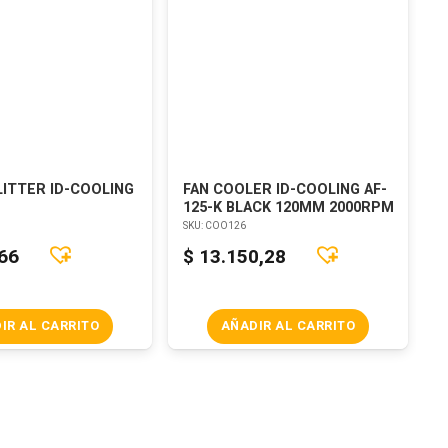
LITTER ID-COOLING
FAN COOLER ID-COOLING AF-
C
125-K BLACK 120MM 2000RPM
U
SKU:
COO126
S
,66
$
13.150,28
IR AL CARRITO
AÑADIR AL CARRITO