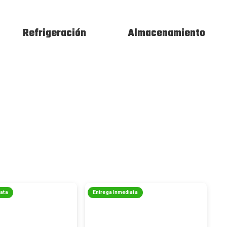
Refrigeración
Almacenamiento
iata
Entrega Inmediata
E