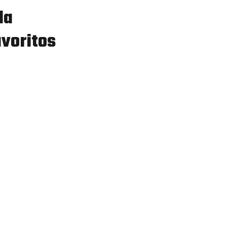
da
voritos