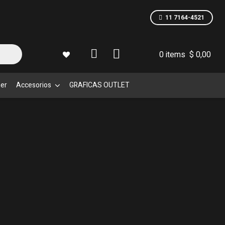
11 7164-4521
0 items
$
0,00
mer
Accesorios
GRAFICAS OUTLET