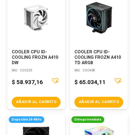
COOLER CPU ID-
COOLER CPU ID-
COOLING FROZN A410
COOLING FROZN A410
DW
TD ARGB
SKU:
COO233
SKU:
COO408
$
58.937,16
$
65.034,11
AÑADIR AL CARRITO
AÑADIR AL CARRITO
Disponible 24-48Hs
Entrega Inmediata