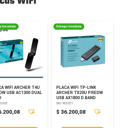
cas WiFi
a Inmediata
Entrega Inmediata
A WIFI ARCHER T4U
PLACA WIFI TP-LINK
DW USB AC1300 DUAL
ARCHER TX20U P.REDW
D
USB AX1800 D.BAND
ED003
SKU:
RED021
6.200,08
$
36.200,08