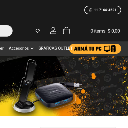
11 7164-4521
0 items
$
0,00
er
Accesorios
GRAFICAS OUTLET