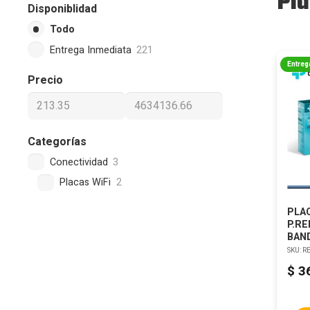
Pla
Disponiblidad
Todo
Entrega Inmediata
221
Entreg
Precio
Categorías
Conectividad
3
Placas WiFi
2
PLAC
P.RE
BAN
SKU:
R
$
3