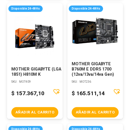
Disponible 24-48Hs
Disponible 24-48Hs
MOTHER GIGABYTE
MOTHER GIGABYTE (LGA
B760M E DDR5 1700
1851) H810M K
(12va/13va/14va Gen)
SKU:
MOT409
SKU:
MOT236
$
157.367,10
$
165.511,14
AÑADIR AL CARRITO
AÑADIR AL CARRITO
Disponible 24-48Hs
Disponible 24-48Hs