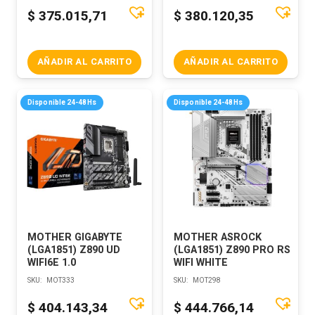
$
375.015,71
$
380.120,35
AÑADIR AL CARRITO
AÑADIR AL CARRITO
Disponible 24-48Hs
Disponible 24-48Hs
MOTHER GIGABYTE
MOTHER ASROCK
(LGA1851) Z890 UD
(LGA1851) Z890 PRO RS
WIFI6E 1.0
WIFI WHITE
SKU:
MOT333
SKU:
MOT298
$
404.143,34
$
444.766,14