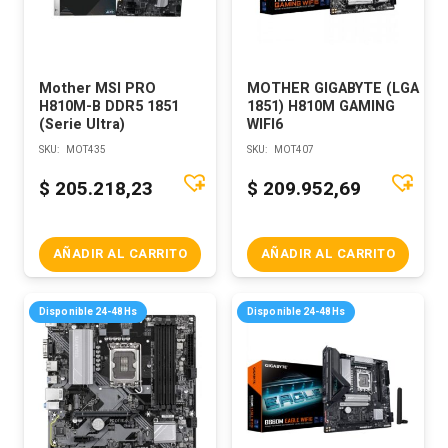
Mother MSI PRO
MOTHER GIGABYTE (LGA
H810M-B DDR5 1851
1851) H810M GAMING
(Serie Ultra)
WIFI6
SKU:
MOT435
SKU:
MOT407
$
205.218,23
$
209.952,69
AÑADIR AL CARRITO
AÑADIR AL CARRITO
Disponible 24-48Hs
Disponible 24-48Hs