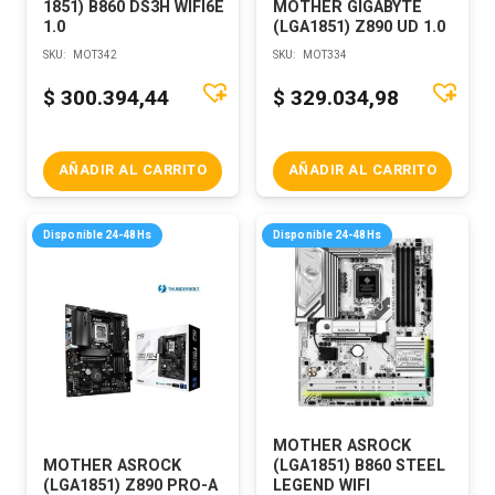
1851) B860 DS3H WIFI6E
MOTHER GIGABYTE
1.0
(LGA1851) Z890 UD 1.0
SKU:
MOT342
SKU:
MOT334
$
300.394,44
$
329.034,98
AÑADIR AL CARRITO
AÑADIR AL CARRITO
Disponible 24-48Hs
Disponible 24-48Hs
MOTHER ASROCK
MOTHER ASROCK
(LGA1851) B860 STEEL
(LGA1851) Z890 PRO-A
LEGEND WIFI