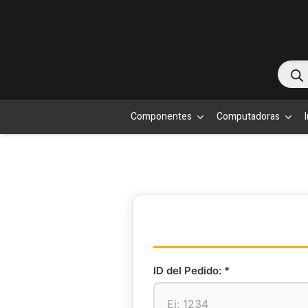
Bús
de
Componentes
Computadoras
prod
ID del Pedido: *