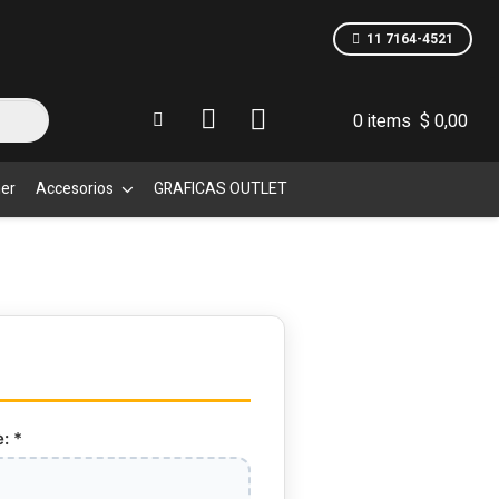
11 7164-4521
0 items
$
0,00
mer
Accesorios
GRAFICAS OUTLET
: *