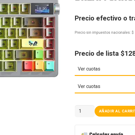
Precio efectivo o t
Precio sin impuestos nacionales:
$
Precio de lista $12
Ver cuotas
Ver cuotas
TECLADO
AÑADIR AL CARRI
AULA
NOVA
75
BLACK
TRANSLUCENT