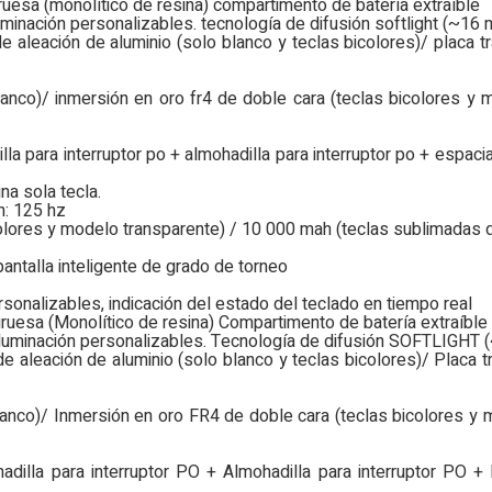
ruesa (monolítico de resina) compartimento de batería extraíble
luminación personalizables. tecnología de difusión softlight (~16 
 de aleación de aluminio (solo blanco y teclas bicolores)/ placa
lanco)/ inmersión en oro fr4 de doble cara (teclas bicolores y
la para interruptor po + almohadilla para interruptor po + espaci
na sola tecla.
h: 125 hz
olores y modelo transparente) / 10 000 mah (teclas sublimadas 
talla inteligente de grado de torneo
rsonalizables, indicación del estado del teclado en tiempo real
gruesa (Monolítico de resina) Compartimento de batería extraíble
e iluminación personalizables. Tecnología de difusión SOFTLIGHT 
 de aleación de aluminio (solo blanco y teclas bicolores)/ Placa
lanco)/ Inmersión en oro FR4 de doble cara (teclas bicolores y
adilla para interruptor PO + Almohadilla para interruptor PO 