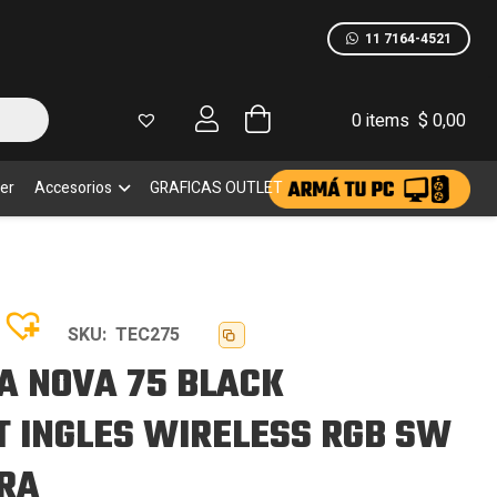
CK
NSLUCENT
11 7164-4521
LES
ELESS
0 items
$
0,00
EAM
URA
idad
er
Accesorios
GRAFICAS OUTLET
SKU:
TEC275
A NOVA 75 BLACK
 INGLES WIRELESS RGB SW
RA