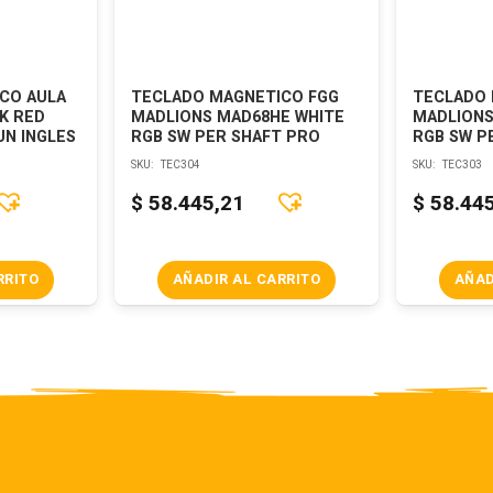
CO AULA
TECLADO MAGNETICO FGG
TECLADO 
K RED
MADLIONS MAD68HE WHITE
MADLIONS
UN INGLES
RGB SW PER SHAFT PRO
RGB SW P
SKU:
TEC304
SKU:
TEC303
$
58.445,21
$
58.44
RRITO
AÑADIR AL CARRITO
AÑAD