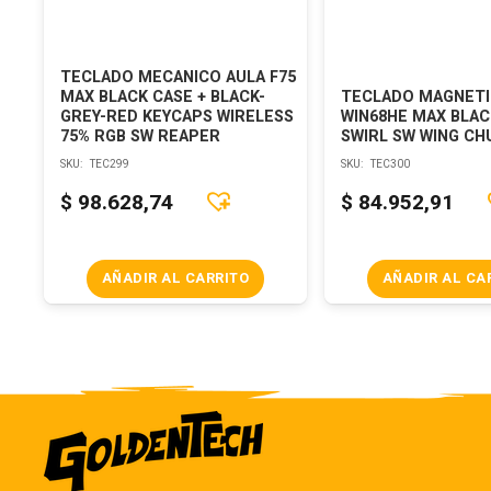
TECLADO MECANICO AULA F75
MAX BLACK CASE + BLACK-
TECLADO MAGNETI
GREY-RED KEYCAPS WIRELESS
WIN68HE MAX BLAC
75% RGB SW REAPER
SWIRL SW WING CH
SKU:
TEC299
SKU:
TEC300
$
98.628,74
$
84.952,91
AÑADIR AL CARRITO
AÑADIR AL CA