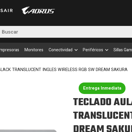
BLA
TRA
ING
WIR
RGB
queda
SW
DR
uctos
SAK
cant
Impresoras
Monitores
Conectividad
Periféricos
Sillas Gam
BLACK TRANSLUCENT INGLES WIRELESS RGB SW DREAM SAKURA
Entrega Inmediata
TECLADO AUL
TRANSLUCENT
DREAM SAKU