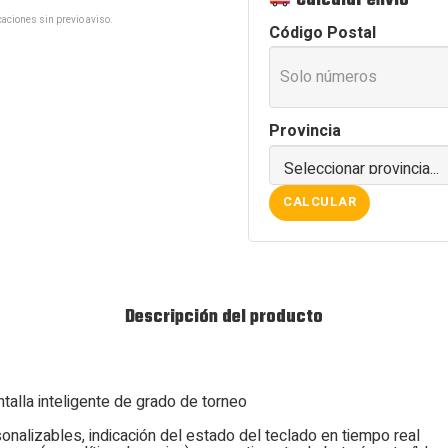
Calcular envío
INGLES
WIRELESS
aciones sin previo aviso.
Código Postal
RGB
SW
DREAM
SAKURA
cantidad
Provincia
CALCULAR
Descripción del producto
alla inteligente de grado de torneo
sonalizables, indicación del estado del teclado en tiempo real