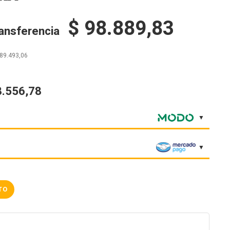
$
98.889,83
ransferencia
89.493,06
8.556,78
TO