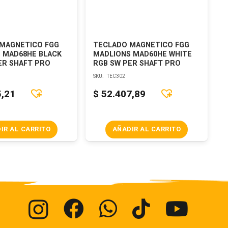
MAGNETICO FGG
TECLADO MAGNETICO FGG
 MAD68HE BLACK
MADLIONS MAD60HE WHITE
ER SHAFT PRO
RGB SW PER SHAFT PRO
SKU:
TEC302
5,21
$
52.407,89
IR AL CARRITO
AÑADIR AL CARRITO