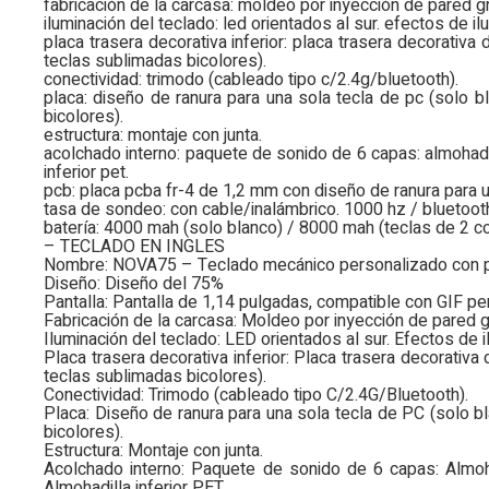
fabricación de la carcasa: moldeo por inyección de pared g
iluminación del teclado: led orientados al sur. efectos de i
placa trasera decorativa inferior: placa trasera decorativa
teclas sublimadas bicolores).
conectividad: trimodo (cableado tipo c/2.4g/bluetooth).
placa: diseño de ranura para una sola tecla de pc (solo b
bicolores).
estructura: montaje con junta.
acolchado interno: paquete de sonido de 6 capas: almohadil
inferior pet.
pcb: placa pcba fr-4 de 1,2 mm con diseño de ranura para u
tasa de sondeo: con cable/inalámbrico. 1000 hz / bluetoot
batería: 4000 mah (solo blanco) / 8000 mah (teclas de 2 c
– TECLADO EN INGLES
Nombre: NOVA75 – Teclado mecánico personalizado con pan
Diseño: Diseño del 75%
Pantalla: Pantalla de 1,14 pulgadas, compatible con GIF pe
Fabricación de la carcasa: Moldeo por inyección de pared 
Iluminación del teclado: LED orientados al sur. Efectos d
Placa trasera decorativa inferior: Placa trasera decorativa
teclas sublimadas bicolores).
Conectividad: Trimodo (cableado tipo C/2.4G/Bluetooth).
Placa: Diseño de ranura para una sola tecla de PC (solo b
bicolores).
Estructura: Montaje con junta.
Acolchado interno: Paquete de sonido de 6 capas: Almoh
Almohadilla inferior PET.