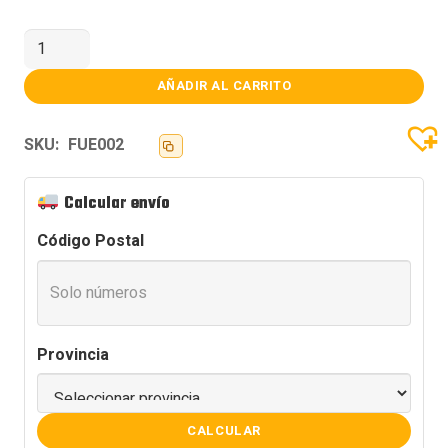
CABLE
24
PINES
COOLER
AÑADIR AL CARRITO
MASTER
FUENTES
MODULAR
SKU:
FUE002
MWE
cantidad
Calcular envío
Código Postal
Provincia
CALCULAR