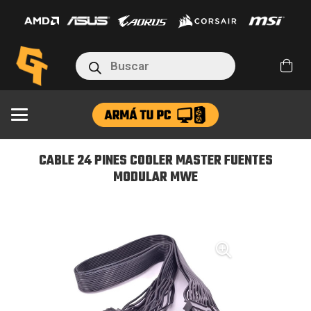
PINES
COOLER
MASTER
Búsqueda
FUENTES
de
productos
MODULAR
MWE
cantidad
CABLE 24 PINES COOLER MASTER FUENTES
MODULAR MWE