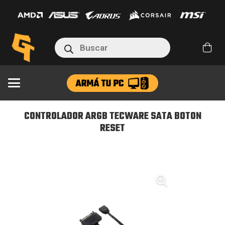
TECWARE
SATA
BOTON
Búsqueda
RESET
de
productos
cantidad
CONTROLADOR ARGB TECWARE SATA BOTON
RESET