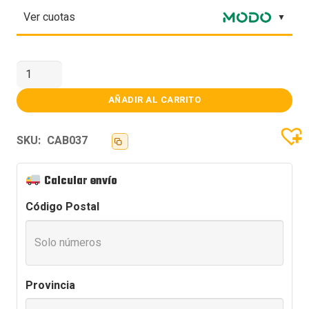
Ver cuotas
CONTROLADOR
ARGB
TECWARE
SATA
AÑADIR AL CARRITO
BOTON
RESET
cantidad
SKU:
CAB037
Calcular envío
Código Postal
Provincia