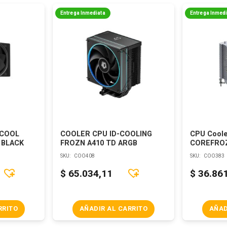
Entrega Inmediata
Entrega Inmed
PCOOL
COOLER CPU ID-COOLING
CPU Cool
 BLACK
FROZN A410 TD ARGB
COREFROZ
SKU:
COO408
SKU:
COO383
$
65.034,11
$
36.86
RRITO
AÑADIR AL CARRITO
AÑAD