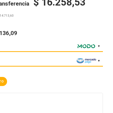
$
16.258,53
ransferencia
14.713,60
.136,09
TO
5