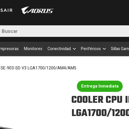
SE-
903
SD
V3
LGA
queda
cant
uctos
Impresoras
Monitores
Conectividad
Periféricos
Sillas Gam
 SE-903-SD V3 LGA1700/1200/AM4/AM5
Entrega Inmediata
COOLER CPU I
LGA1700/12