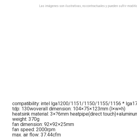
Las imágenes son ilustrativas, no contractuales y pueden sufrir modific
compatibility: intel lga1200/1151/1150/1155/1156 * l
tdp: 130woverall dimension: 104×75×123mm (l×w×h)
heatsink material: 3×?6mm heatpipe(direct touch)+aluminum
weight: 370g
fan dimension: 92×92×25mm
fan speed: 2000rpm
max. air flow: 37.44cfm