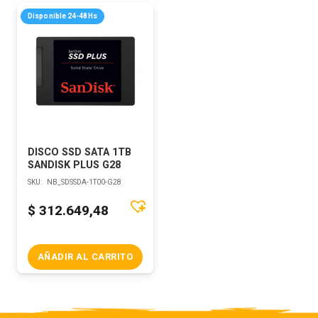
Disponible 24-48Hs
DISCO SSD SATA 1TB
SANDISK PLUS G28
SKU:
NB_SDSSDA-1T00-G28
$
312.649,48
AÑADIR AL CARRITO