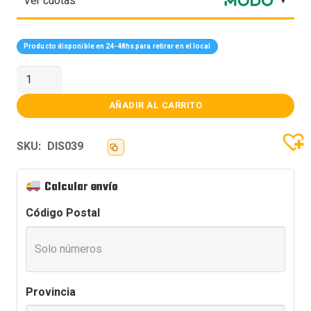
Ver cuotas
Producto disponible en 24-48hs para retirar en el local
DISCO
SOLIDO
SSD
KINGSTON
AÑADIR AL CARRITO
960GB
A400
2.5
SKU:
DIS039
cantidad
Calcular envío
Código Postal
Provincia