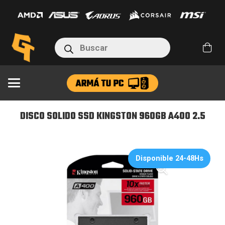
SSD
KINGSTON
960GB
Búsqueda
A400
de
productos
2.5
cantidad
DISCO SOLIDO SSD KINGSTON 960GB A400 2.5
Disponible 24-48Hs