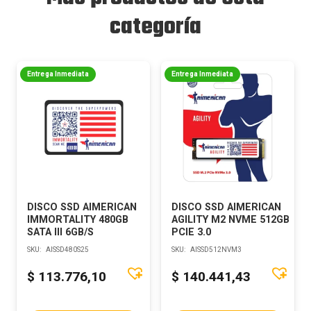
categoría
Entrega Inmediata
Entrega Inmediata
DISCO SSD AIMERICAN
DISCO SSD AIMERICAN
IMMORTALITY 480GB
AGILITY M2 NVME 512GB
SATA III 6GB/S
PCIE 3.0
SKU:
AISSD480S25
SKU:
AISSD512NVM3
$
113.776,10
$
140.441,43