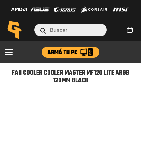
COOLER
MASTER
MF120
Búsqueda
LITE
de
productos
ARGB
120MM
BLACK
cantidad
FAN COOLER COOLER MASTER MF120 LITE ARGB
120MM BLACK