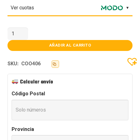
Ver cuotas
FAN
COOLER
COOLER
MASTER
AÑADIR AL CARRITO
MF120
LITE
ARGB
SKU:
COO406
120MM
BLACK
cantidad
Calcular envío
Código Postal
Provincia