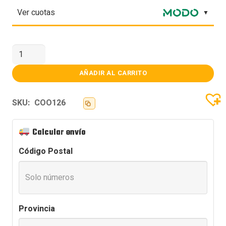
Ver cuotas
FAN
COOLER
ID-
COOLING
AÑADIR AL CARRITO
AF-
125-
K
SKU:
COO126
BLACK
120MM
2000RPM
cantidad
Calcular envío
Código Postal
Provincia