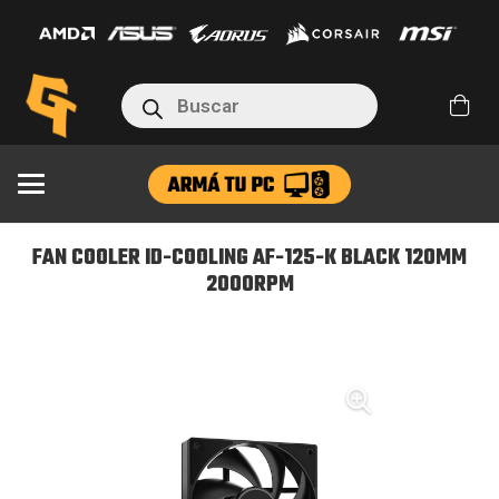
ID-
COOLING
AF-
Búsqueda
125-
de
productos
K
BLACK
120MM
2000RPM
FAN COOLER ID-COOLING AF-125-K BLACK 120MM
cantidad
2000RPM