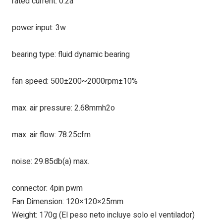
rated current: 0.2a
power input: 3w
bearing type: fluid dynamic bearing
fan speed: 500±200~2000rpm±10%
max. air pressure: 2.68mmh2o
max. air flow: 78.25cfm
noise: 29.85db(a) max.
connector: 4pin pwm
Fan Dimension: 120×120×25mm
Weight: 170g (El peso neto incluye solo el ventilador)