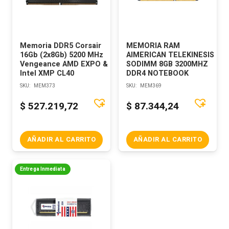
Memoria DDR5 Corsair
MEMORIA RAM
16Gb (2x8Gb) 5200 MHz
AIMERICAN TELEKINESIS
Vengeance AMD EXPO &
SODIMM 8GB 3200MHZ
Intel XMP CL40
DDR4 NOTEBOOK
SKU:
MEM373
SKU:
MEM369
$
527.219,72
$
87.344,24
AÑADIR AL CARRITO
AÑADIR AL CARRITO
Entrega Inmediata