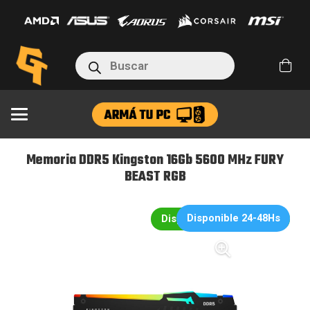
Kingston
16Gb
5600
Búsqueda
MHz
de
productos
FURY
BEAST
RGB
cantidad
Memoria DDR5 Kingston 16Gb 5600 MHz FURY
BEAST RGB
Disponible 24-48Hs
Disponible en 24hs/48hs