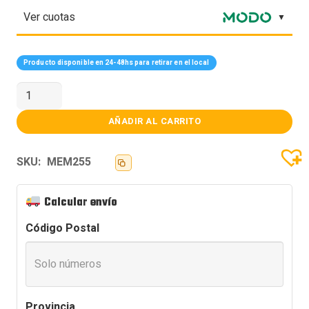
Ver cuotas
Producto disponible en 24-48hs para retirar en el local
Memoria
DDR5
Kingston
16Gb
AÑADIR AL CARRITO
5600
MHz
FURY
SKU:
MEM255
BEAST
RGB
cantidad
Calcular envío
Código Postal
Provincia