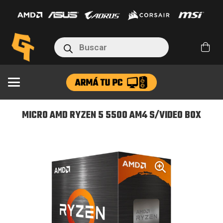
RYZEN
5
5500
Búsqueda
AM4
de
productos
S/VIDEO
BOX
cantidad
MICRO AMD RYZEN 5 5500 AM4 S/VIDEO BOX