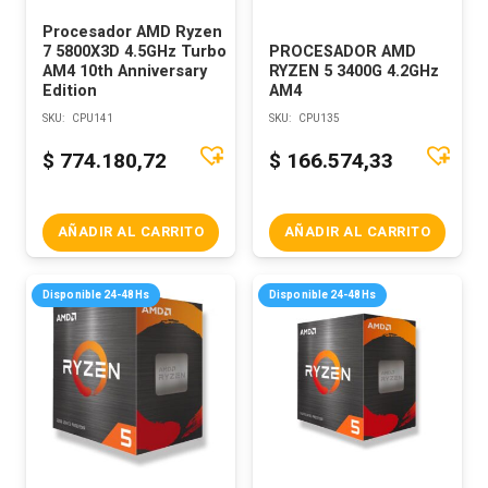
Procesador AMD Ryzen
7 5800X3D 4.5GHz Turbo
PROCESADOR AMD
AM4 10th Anniversary
RYZEN 5 3400G 4.2GHz
Edition
AM4
SKU:
CPU141
SKU:
CPU135
$
774.180,72
$
166.574,33
AÑADIR AL CARRITO
AÑADIR AL CARRITO
Disponible 24-48Hs
Disponible 24-48Hs