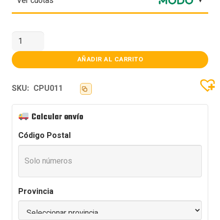
Ver cuotas
MICRO
AMD
RYZEN
5
AÑADIR AL CARRITO
5500
AM4
S/VIDEO
SKU:
CPU011
BOX
cantidad
Calcular envío
Código Postal
Provincia