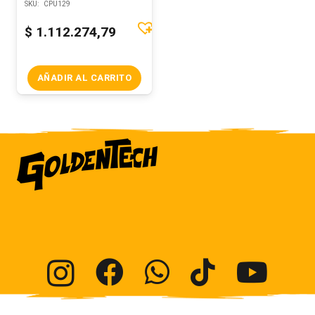
SKU:
CPU129
$
1.112.274,79
AÑADIR AL CARRITO