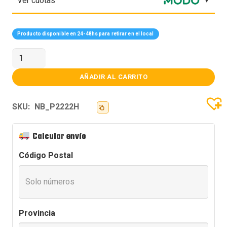
Ver cuotas
Producto disponible en 24-48hs para retirar en el local
MONITOR
DELL
LED
22
AÑADIR AL CARRITO
P2222H
HDMI
DP
SKU:
NB_P2222H
VGA
USB
cantidad
Calcular envío
Código Postal
Provincia