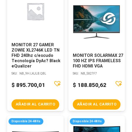
MONITOR 27 GAMER
ZOWIE XL2746K LED TN
FHD 240hz c/escudo
MONITOR SOLARMAX 27
Tecnología DyAc? Black
100 HZ IPS FRAMELESS
eQualizer
FHD HDMI VGA
SKU:
NB_9H.LKJLB.QBL
SKU:
NB_SX27F7
$
895.700,01
$
188.850,62
AÑADIR AL CARRITO
AÑADIR AL CARRITO
Disponible 24-48Hs
Disponible 24-48Hs