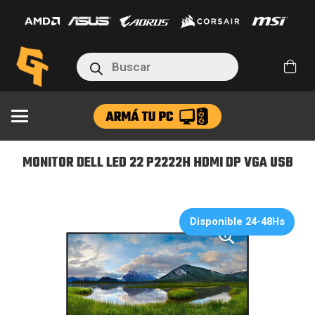
LED
22
P2222H
Búsqueda
HDMI
de
productos
DP
VGA
USB
cantidad
MONITOR DELL LED 22 P2222H HDMI DP VGA USB
Disponible 24-48Hs