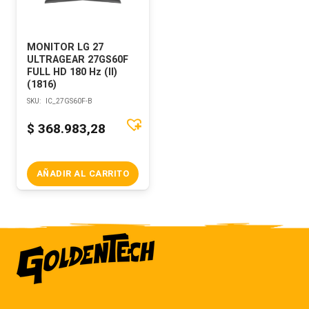
MONITOR LG 27
ULTRAGEAR 27GS60F
FULL HD 180 Hz (II)
(1816)
SKU:
IC_27GS60F-B
$
368.983,28
AÑADIR AL CARRITO