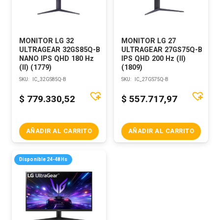
MONITOR LG 32
MONITOR LG 27
ULTRAGEAR 32GS85Q-B
ULTRAGEAR 27GS75Q-B
NANO IPS QHD 180 Hz
IPS QHD 200 Hz (II)
(II) (1779)
(1809)
SKU:
IC_32GS85Q-B
SKU:
IC_27GS75Q-B
$
779.330,52
$
557.717,97
AÑADIR AL CARRITO
AÑADIR AL CARRITO
Disponible 24-48Hs