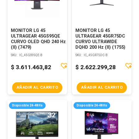
MONITOR LG 45
MONITOR LG 45
ULTRAGEAR 45GS95QE
ULTRAGEAR 45GR75DC
CURVO OLED QHD 240 Hz
CURVO ULTRAWIDE
(II) (7479)
DQHD 200 Hz (II) (1755)
SKU:
IC_45GS95QE-B
SKU:
IC_45GR75DC-B
$
3.611.463,82
$
2.622.299,28
AÑADIR AL CARRITO
AÑADIR AL CARRITO
Disponible 24-48Hs
Disponible 24-48Hs