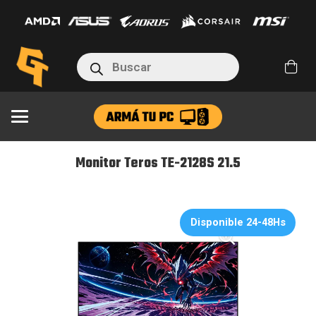
TE-
2128S
21.5
Búsqueda
cantidad
de
productos
Monitor Teros TE-2128S 21.5
Disponible 24-48Hs