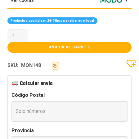
Ver cuotas
Producto disponible en 24-48hs para retirar en el local
Monitor
Teros
TE-
2128S
AÑADIR AL CARRITO
21.5
cantidad
SKU:
MON148
Calcular envío
Código Postal
Provincia