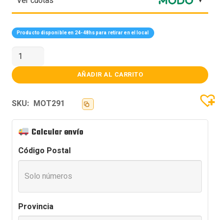
Ver cuotas
Producto disponible en 24-48hs para retirar en el local
MOTHER
ASUS
(1851)
PRIME
AÑADIR AL CARRITO
Z890-
P
WIFI
SKU:
MOT291
cantidad
Calcular envío
Código Postal
Provincia