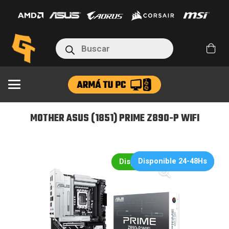
(1851)
PRIME
Z890-
Búsqueda
P
de
productos
WIFI
cantidad
MOTHER ASUS (1851) PRIME Z890-P WIFI
Disponible 24-48Hs
Disponible en 24hs/48hs