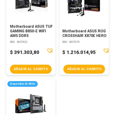
Motherboard ASUS TUF
GAMING B850-E WIFI
Motherboard ASUS ROG
AM5 DDR5
CROSSHAIR X870E HERO
SKU:
MOT422
SKU:
MOT419
$
391.303,80
$
1.216.014,95
AÑADIR AL CARRITO
AÑADIR AL CARRITO
Disponible 24-48Hs