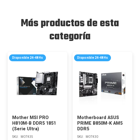
Más productos de esta
categoría
Disponible 24-48Hs
Disponible 24-48Hs
Mother MSI PRO
Motherboard ASUS
H810M-B DDR5 1851
PRIME B850M-K AM5
(Serie Ultra)
DDR5
SKU:
MOT435
SKU:
MOT430