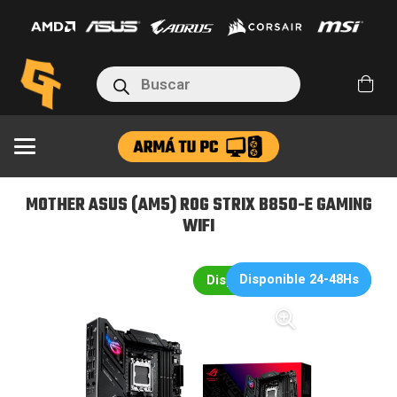
(AM5)
ROG
STRIX
Búsqueda
B850-
de
productos
E
GAMING
WIFI
cantidad
MOTHER ASUS (AM5) ROG STRIX B850-E GAMING
WIFI
Disponible 24-48Hs
Disponible en 24hs/48hs