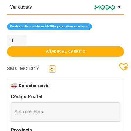
Ver cuotas
Producto disponible en 24-48hs para retirar en el local
MOTHER
ASUS
(AM5)
ROG
AÑADIR AL CARRITO
STRIX
B850-
E
SKU:
MOT317
GAMING
WIFI
cantidad
Calcular envío
Código Postal
Provincia