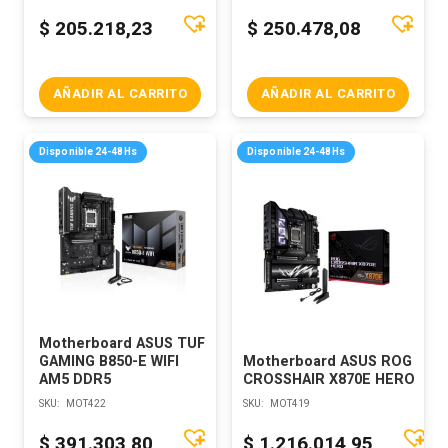
$
205.218,23
$
250.478,08
AÑADIR AL CARRITO
AÑADIR AL CARRITO
Disponible 24-48Hs
Disponible 24-48Hs
Motherboard ASUS TUF
GAMING B850-E WIFI
Motherboard ASUS ROG
AM5 DDR5
CROSSHAIR X870E HERO
SKU:
MOT422
SKU:
MOT419
$
391.303,80
$
1.216.014,95