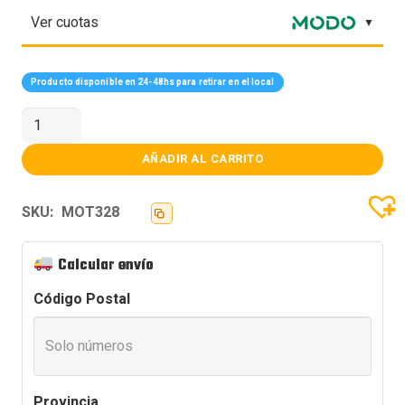
Ver cuotas
Producto disponible en 24-48hs para retirar en el local
MOTHER
ASUS
(AM5)
ROG
AÑADIR AL CARRITO
STRIX
X870E-
E
SKU:
MOT328
GAMING
WIFI
cantidad
Calcular envío
Código Postal
Provincia