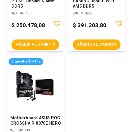
PRIME B850M-K AM5
GAMING B850-E WIFI
DDR5
AM5 DDR5
SKU:
MOT430
SKU:
MOT422
$
250.478,08
$
391.303,80
AÑADIR AL CARRITO
AÑADIR AL CARRITO
Disponible 24-48Hs
Motherboard ASUS ROG
CROSSHAIR X870E HERO
SKU:
MOT419