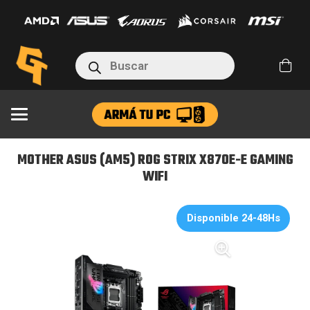
(AM5)
ROG
STRIX
Búsqueda
X870E-
de
productos
E
GAMING
WIFI
cantidad
MOTHER ASUS (AM5) ROG STRIX X870E-E GAMING
WIFI
Disponible 24-48Hs