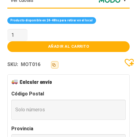
Ver cuotas
Producto disponible en 24-48hs para retirar en el local
MOTHER
ASUS
PRIME
B550M-
AÑADIR AL CARRITO
K
AM4
cantidad
SKU:
MOT016
Calcular envío
Código Postal
Provincia