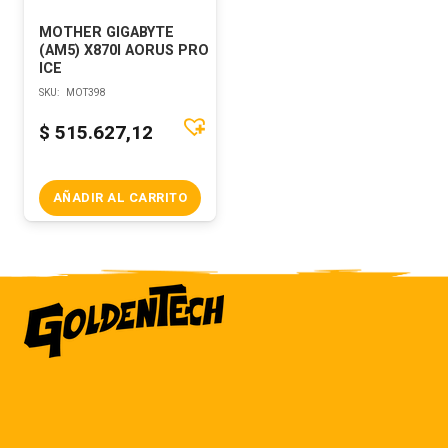
MOTHER GIGABYTE
(AM5) X870I AORUS PRO
ICE
SKU:
MOT398
$
515.627,12
AÑADIR AL CARRITO