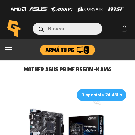
PRIME
B550M-
K
Búsqueda
AM4
de
productos
cantidad
MOTHER ASUS PRIME B550M-K AM4
Disponible 24-48Hs