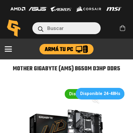
(AM5)
B650M
D3HP
Búsqueda
DDR5
de
productos
cantidad
MOTHER GIGABYTE (AM5) B650M D3HP DDR5
Disponible 24-48Hs
Disponible en 24hs/48hs