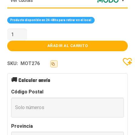
Ver cuotas
Producto disponible en 24-48hs para retirar en el local
MOTHER
GIGABYTE
(AM5)
B650M
AÑADIR AL CARRITO
D3HP
DDR5
cantidad
SKU:
MOT276
🚚
Calcular envío
Código Postal
Provincia