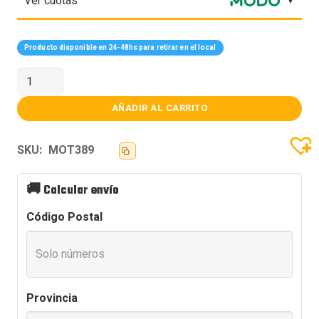
Ver cuotas
Producto disponible en 24-48hs para retirar en el local
MOTHER
GIGABYTE
(AM5)
X870
AÑADIR AL CARRITO
GAMING
X
WIFI7
SKU:
MOT389
cantidad
🚚
Calcular envío
Código Postal
Provincia