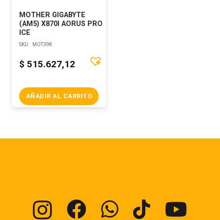
MOTHER GIGABYTE
(AM5) X870I AORUS PRO
ICE
SKU:
MOT398
$
515.627,12
AÑADIR AL CARRITO