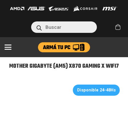
(AM5)
X870
GAMING
Búsqueda
X
de
productos
WIFI7
cantidad
MOTHER GIGABYTE (AM5) X870 GAMING X WIFI7
Disponible 24-48Hs