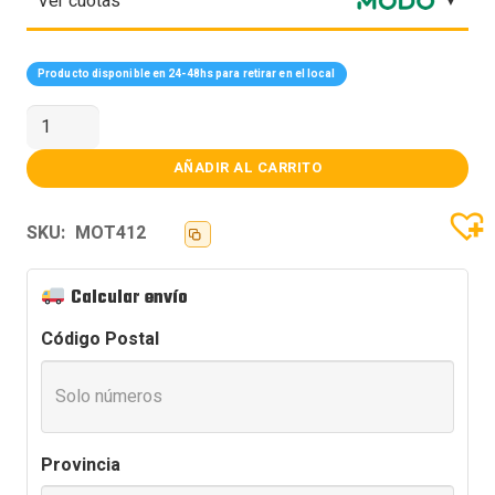
Ver cuotas
Producto disponible en 24-48hs para retirar en el local
MOTHER
GIGABYTE
(LGA1700)
B760M
AÑADIR AL CARRITO
K
V2
DDR4
SKU:
MOT412
cantidad
Calcular envío
Código Postal
Provincia