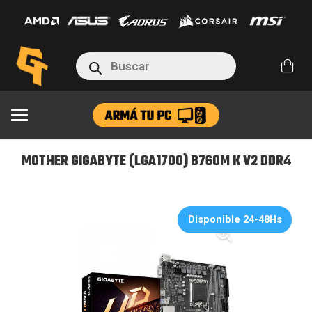
(LGA1700)
B760M
K
Búsqueda
V2
de
productos
DDR4
cantidad
MOTHER GIGABYTE (LGA1700) B760M K V2 DDR4
Disponible 24-48Hs