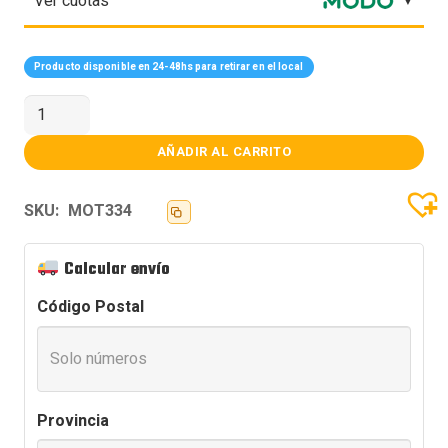
Ver cuotas
Producto disponible en 24-48hs para retirar en el local
MOTHER
GIGABYTE
(LGA1851)
Z890
AÑADIR AL CARRITO
UD
1.0
cantidad
SKU:
MOT334
Calcular envío
Código Postal
Provincia