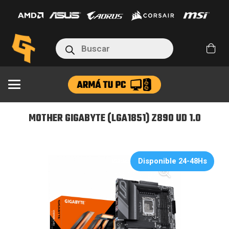
(LGA1851)
Z890
UD
Búsqueda
1.0
de
productos
cantidad
MOTHER GIGABYTE (LGA1851) Z890 UD 1.0
Disponible 24-48Hs