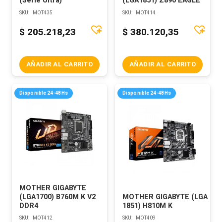
(Serie Ultra)
(LGA1851) Z890 EAGLE
SKU:
MOT435
SKU:
MOT414
$
205.218,23
$
380.120,35
AÑADIR AL CARRITO
AÑADIR AL CARRITO
Disponible 24-48Hs
Disponible 24-48Hs
MOTHER GIGABYTE
(LGA1700) B760M K V2
MOTHER GIGABYTE (LGA
DDR4
1851) H810M K
SKU:
MOT412
SKU:
MOT409