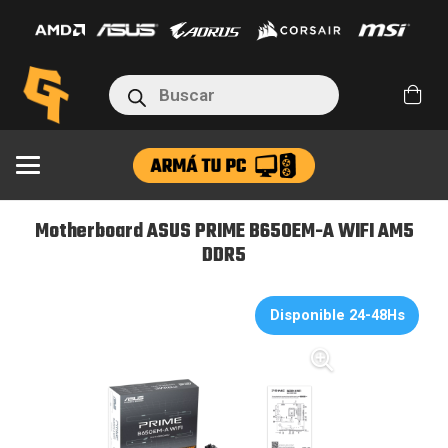
PRIME
B650EM-
A
Búsqueda
WIFI
de
productos
AM5
DDR5
cantidad
Motherboard ASUS PRIME B650EM-A WIFI AM5
DDR5
Disponible 24-48Hs