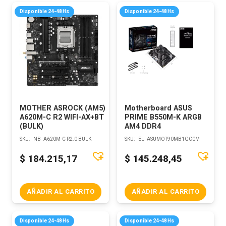
Disponible 24-48Hs
Disponible 24-48Hs
MOTHER ASROCK (AM5)
Motherboard ASUS
A620M-C R2 WIFI-AX+BT
PRIME B550M-K ARGB
(BULK)
AM4 DDR4
SKU:
NB_A620M-C R2.0 BULK
SKU:
EL_ASUMOT90MB1GC0M
$
184.215,17
$
145.248,45
AÑADIR AL CARRITO
AÑADIR AL CARRITO
Disponible 24-48Hs
Disponible 24-48Hs