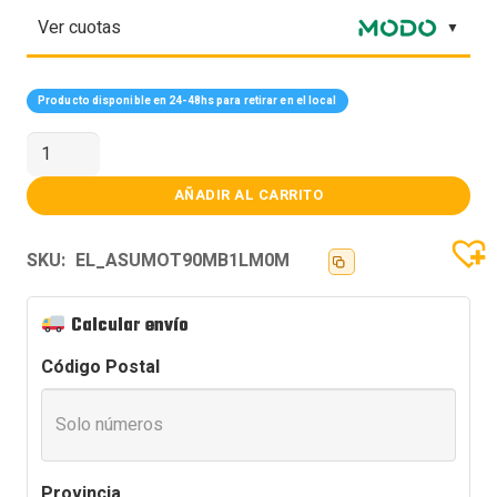
Ver cuotas
Producto disponible en 24-48hs para retirar en el local
Motherboard
ASUS
PRIME
B650EM-
AÑADIR AL CARRITO
A
WIFI
AM5
SKU:
EL_ASUMOT90MB1LM0M
DDR5
cantidad
Calcular envío
Código Postal
Provincia