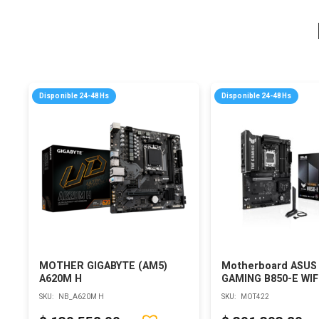
Disponible 24-48Hs
Disponible 24-48Hs
MOTHER GIGABYTE (AM5)
Motherboard ASUS
A620M H
GAMING B850-E WIF
SKU:
NB_A620M H
SKU:
MOT422