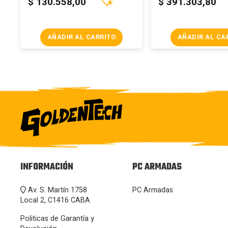
$
130.558,00
$
391.303,80
AÑADIR AL CARRITO
AÑADIR AL CA
INFORMACIÓN
PC ARMADAS
Av. S. Martín 1758
PC Armadas
Local 2, C1416 CABA
Politicas de Garantía y