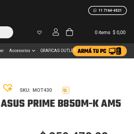
11 7164-4521
5
dad
0 items
$
0,00
er
Accesorios
GRAFICAS OUTLET
SKU:
MOT430
 ASUS PRIME B850M-K AM5