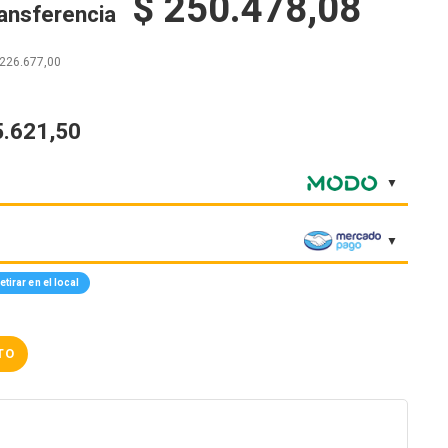
$
250.478,08
ransferencia
226.677,00
5.621,50
tirar en el local
TO