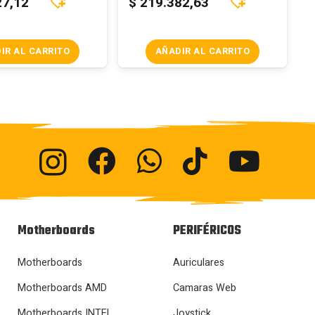
27,12
$
219.382,63
IR AL CARRITO
AÑADIR AL CARRITO
Motherboards
PERIFÉRICOS
Motherboards
Auriculares
Motherboards AMD
Camaras Web
Motherboards INTEL
Joystick