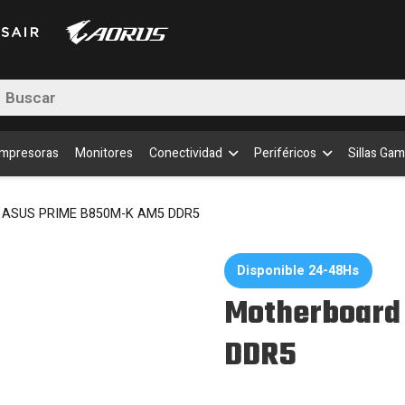
K
AM5
DDR
canti
queda
uctos
Impresoras
Monitores
Conectividad
Periféricos
Sillas Gam
 ASUS PRIME B850M-K AM5 DDR5
Disponible 24-48Hs
Motherboard
DDR5