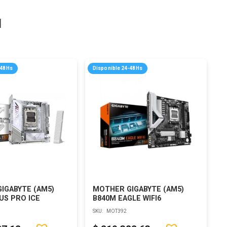
a
-48Hs
Disponible 24-48Hs
IGABYTE (AM5)
MOTHER GIGABYTE (AM5)
US PRO ICE
B840M EAGLE WIFI6
SKU:
MOT392