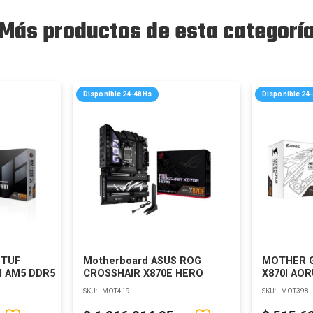
Más productos de esta categorí
Disponible 24-48Hs
Disponible 24
 TUF
Motherboard ASUS ROG
MOTHER G
I AM5 DDR5
CROSSHAIR X870E HERO
X870I AOR
SKU:
MOT419
SKU:
MOT398