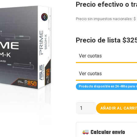
Precio efectivo o t
Precio sin impuestos nacionales:
$
Precio de lista $32
Ver cuotas
Ver cuotas
Producto disponible en 24-48hs para re
Motherboard
AÑADIR AL CARRI
ASUS
PRIME
B850M-
K
AM5
Calcular envío
DDR5