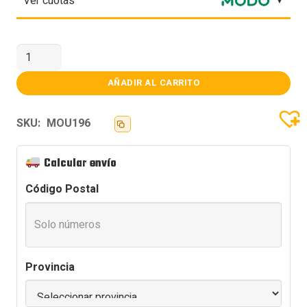
Ver cuotas
MOUSE
GAMER
WIRELESS
ATK
AÑADIR AL CARRITO
A9
PLUS
2.0
SKU:
MOU196
WHITE
cantidad
Calcular envío
Código Postal
Provincia