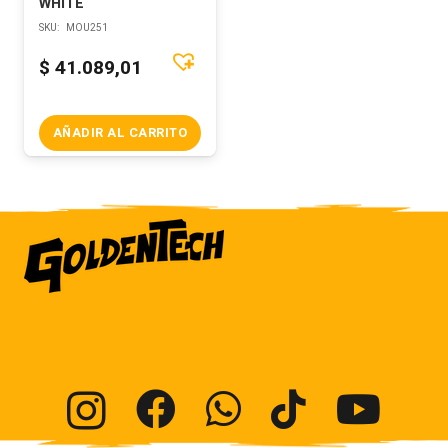
WHITE
SKU:
MOU251
$
41.089,01
AÑADIR AL CARRITO