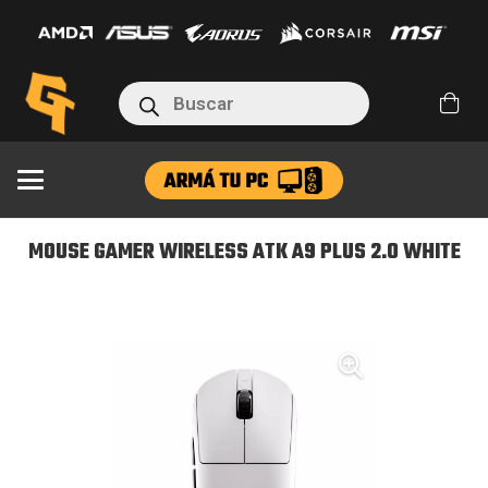
WIRELESS
ATK
A9
Búsqueda
PLUS
de
productos
2.0
WHITE
cantidad
MOUSE GAMER WIRELESS ATK A9 PLUS 2.0 WHITE