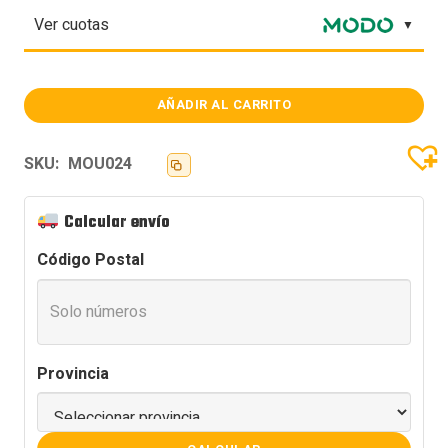
Ver cuotas
AÑADIR AL CARRITO
MOUSE
LOGITECH
G305
LIGHTSPEED
SKU:
MOU024
WIRELESS
WHITE
cantidad
Calcular envío
Código Postal
Provincia