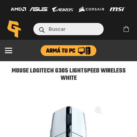
G305
LIGHTSPEED
WIRELESS
Búsqueda
de
WHITE
productos
cantidad
MOUSE LOGITECH G305 LIGHTSPEED WIRELESS
WHITE