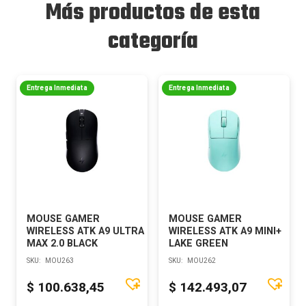
Más productos de esta
categoría
Entrega Inmediata
Entrega Inmediata
MOUSE GAMER
MOUSE GAMER
WIRELESS ATK A9 ULTRA
WIRELESS ATK A9 MINI+
MAX 2.0 BLACK
LAKE GREEN
SKU:
MOU263
SKU:
MOU262
$
100.638,45
$
142.493,07