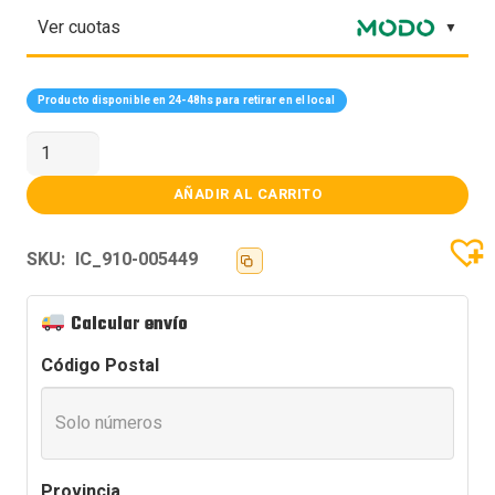
Ver cuotas
Producto disponible en 24-48hs para retirar en el local
Mouse
Logitech
Wir
MX
AÑADIR AL CARRITO
Vertical
Advanced
Ergonomic
SKU:
IC_910-005449
910-
005449
cantidad
Calcular envío
Código Postal
Provincia