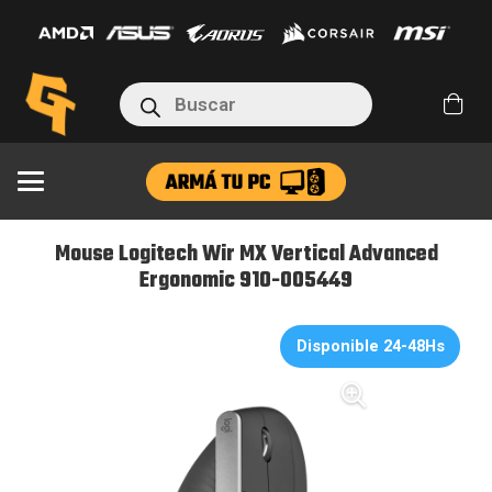
Wir
MX
Vertical
Búsqueda
Advanced
de
productos
Ergonomic
910-
005449
cantidad
Mouse Logitech Wir MX Vertical Advanced
Ergonomic 910-005449
Disponible 24-48Hs