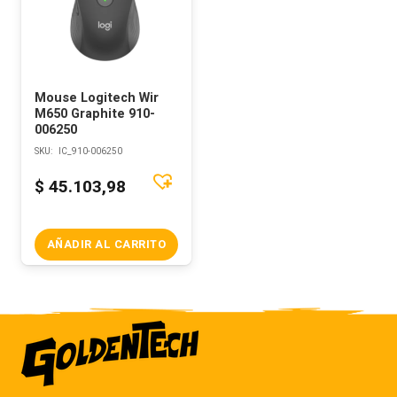
Mouse Logitech Wir
M650 Graphite 910-
006250
SKU:
IC_910-006250
$
45.103,98
AÑADIR AL CARRITO