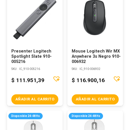
Presenter Logitech
Mouse Logitech Wir MX
Spotlight Slate 910-
Anywhere 3s Negro 910-
005216
006932
SKU:
IC_910-005216
SKU:
IC_910-006932
$
111.951,39
$
116.900,16
AÑADIR AL CARRITO
AÑADIR AL CARRITO
Disponible 24-48Hs
Disponible 24-48Hs