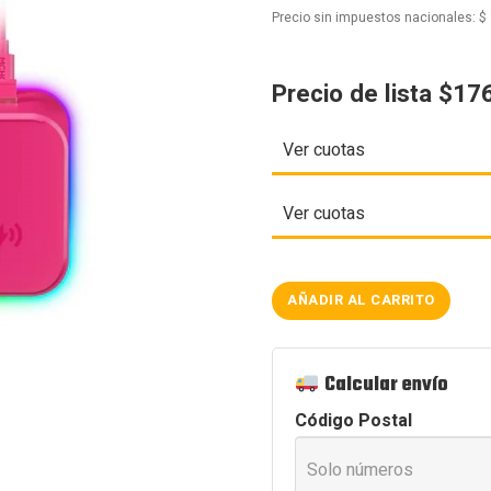
Precio sin impuestos nacionales:
$
Precio de lista $17
Ver cuotas
Ver cuotas
AÑADIR AL CARRITO
MOUSE
MCHOSE
A7
V2
ULTRA
Calcular envío
+
ROSE
Código Postal
RED
cantidad