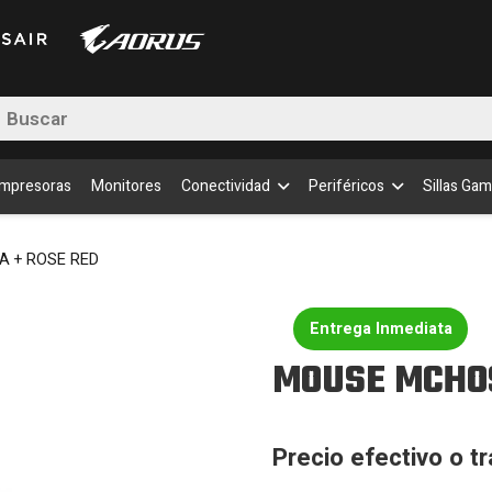
queda
uctos
Impresoras
Monitores
Conectividad
Periféricos
Sillas Gam
A + ROSE RED
Entrega Inmediata
MOUSE MCHOS
Precio efectivo o t