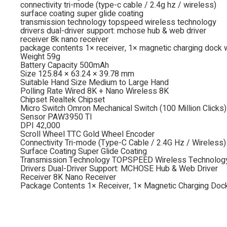
connectivity tri-mode (type-c cable / 2.4g hz / wireless)
surface coating super glide coating
transmission technology topspeed wireless technology
drivers dual-driver support: mchose hub & web driver
receiver 8k nano receiver
package contents 1× receiver, 1× magnetic charging dock wit
Weight 59g
Battery Capacity 500mAh
Size 125.84 × 63.24 × 39.78 mm
Suitable Hand Size Medium to Large Hand
Polling Rate Wired 8K + Nano Wireless 8K
Chipset Realtek Chipset
Micro Switch Omron Mechanical Switch (100 Million Clicks)
Sensor PAW3950 TI
DPI 42,000
Scroll Wheel TTC Gold Wheel Encoder
Connectivity Tri-mode (Type-C Cable / 2.4G Hz / Wireless)
Surface Coating Super Glide Coating
Transmission Technology TOPSPEED Wireless Technolog
Drivers Dual-Driver Support: MCHOSE Hub & Web Driver
Receiver 8K Nano Receiver
Package Contents 1× Receiver, 1× Magnetic Charging Dock w