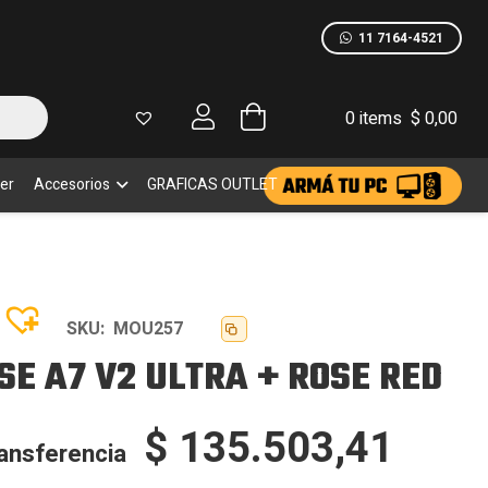
V2
ULTRA
11 7164-4521
+
ROSE
RED
cantidad
0 items
$
0,00
er
Accesorios
GRAFICAS OUTLET
SKU:
MOU257
E A7 V2 ULTRA + ROSE RED
$
135.503,41
ransferencia