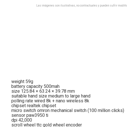
Las imágenes son ilustrativas, no contractuales y pueden sufrir modific
weight 59g
battery capacity 500mah
size 125.84 × 63.24 × 39.78 mm
suitable hand size medium to large hand
polling rate wired 8k + nano wireless 8k
chipset realtek chipset
micro switch omron mechanical switch (100 million clicks)
sensor paw3950 ti
dpi 42,000
scroll wheel ttc gold wheel encoder