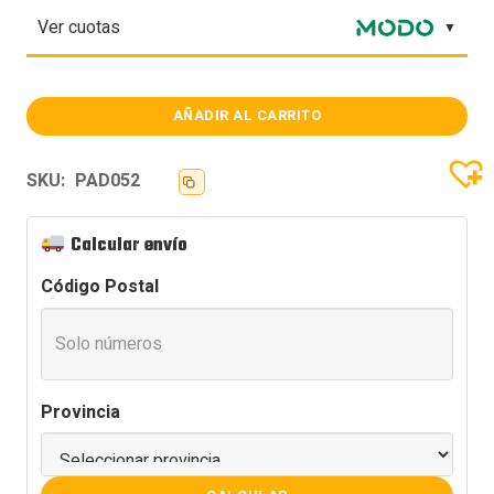
Ver cuotas
AÑADIR AL CARRITO
Mouse
Pad
Raptor
Ultra
SKU:
PAD052
Glide
Antideslizante
Impermeable
Calcular envío
XL
cantidad
Código Postal
Provincia