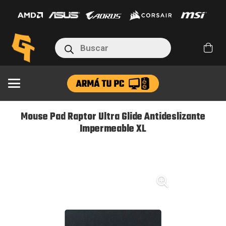
Raptor
Ultra
Glide
Búsqueda
de
Antideslizante
productos
Impermeable
XL
cantidad
Mouse Pad Raptor Ultra Glide Antideslizante
Impermeable XL