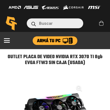
DE
VIDEO
NVIDIA
Búsqueda
RTX
de
productos
3070
TI
8gb
EVGA
OUTLET PLACA DE VIDEO NVIDIA RTX 3070 TI 8gb
FTW3
EVGA FTW3 SIN CAJA (USADA)
SIN
CAJA
(USADA)
cantidad