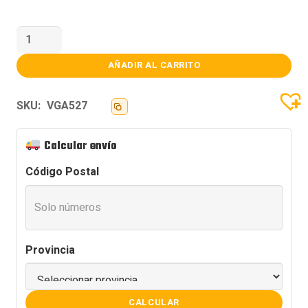
OUTLET
PLACA
DE
VIDEO
AÑADIR AL CARRITO
NVIDIA
RTX
3070
SKU:
VGA527
TI
8gb
EVGA
FTW3
Calcular envío
SIN
CAJA
Código Postal
(USADA)
cantidad
Provincia
CALCULAR