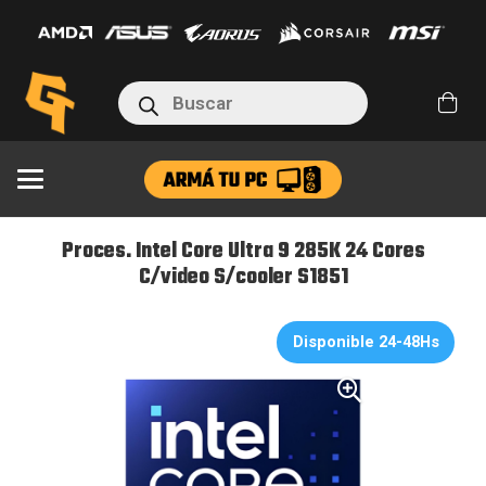
Core
Ultra
9
Búsqueda
285K
de
productos
24
Cores
C/video
S/cooler
Proces. Intel Core Ultra 9 285K 24 Cores
S1851
C/video S/cooler S1851
cantidad
Disponible 24-48Hs