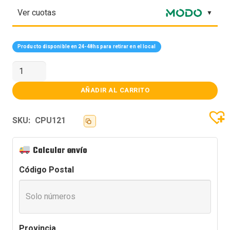
Ver cuotas
Producto disponible en 24-48hs para retirar en el local
Proces.
Intel
Core
Ultra
AÑADIR AL CARRITO
9
285K
24
SKU:
CPU121
Cores
C/video
S/cooler
S1851
Calcular envío
cantidad
Código Postal
Provincia