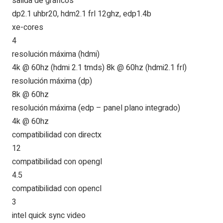
salida de gráficos
dp2.1 uhbr20, hdm2.1 frl 12ghz, edp1.4b
xe-cores
4
resolución máxima (hdmi)
4k @ 60hz (hdmi 2.1 tmds) 8k @ 60hz (hdmi2.1 frl)
resolución máxima (dp)
8k @ 60hz
resolución máxima (edp – panel plano integrado)
4k @ 60hz
compatibilidad con directx
12
compatibilidad con opengl
4.5
compatibilidad con opencl
3
intel quick sync video