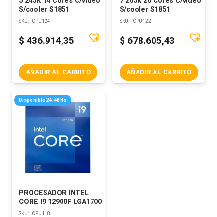
5 245K 14 Cores C/video
7 265K 20 Cores C/video
S/cooler S1851
S/cooler S1851
SKU:
CPU124
SKU:
CPU122
$
436.914,35
$
678.605,43
AÑADIR AL CARRITO
AÑADIR AL CARRITO
Disponible 24-48Hs
PROCESADOR INTEL
CORE I9 12900F LGA1700
SKU:
CPU118