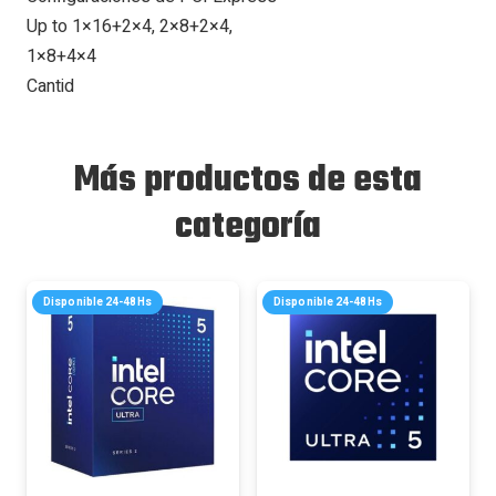
Up to 1×16+2×4, 2×8+2×4,
1×8+4×4
Cantid
Más productos de esta
categoría
Disponible 24-48Hs
Disponible 24-48Hs