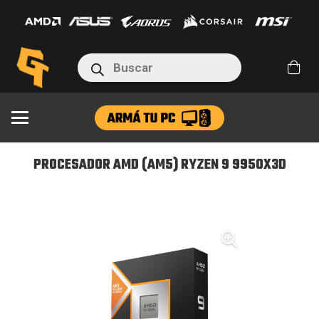
(AM5)
RYZEN
9
Búsqueda
9950X3D
de
productos
cantidad
PROCESADOR AMD (AM5) RYZEN 9 9950X3D