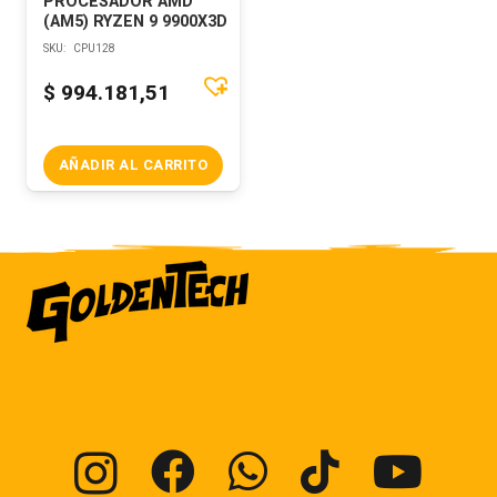
PROCESADOR AMD
(AM5) RYZEN 9 9900X3D
SKU:
CPU128
$
994.181,51
AÑADIR AL CARRITO