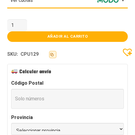
Ver cuotas
PROCESADOR
AMD
(AM5)
RYZEN
AÑADIR AL CARRITO
9
9950X3D
cantidad
SKU:
CPU129
Calcular envío
Código Postal
Provincia