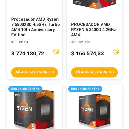
Procesador AMD Ryzen
7 5800X3D 4.5GHz Turbo
PROCESADOR AMD
AM4 10th Anniversary
RYZEN 5 3400G 4.2GHz
Edition
AM4
SKU:
CPU141
SKU:
CPU135
$
774.180,72
$
166.574,33
AÑADIR AL CARRITO
AÑADIR AL CARRITO
Disponible 24-48Hs
Disponible 24-48Hs