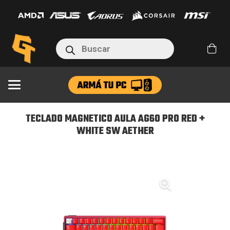
AULA
AG60
PRO
Búsqueda
de
RED
productos
+
WHITE
SW
AETHER
TECLADO MAGNETICO AULA AG60 PRO RED +
cantidad
WHITE SW AETHER