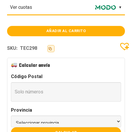
Ver cuotas
AÑADIR AL CARRITO
TECLADO
MAGNETICO
AULA
AG60
SKU:
TEC298
PRO
RED
+
Calcular envío
WHITE
SW
AETHER
Código Postal
cantidad
Provincia