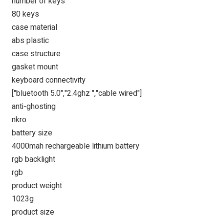
number of keys
80 keys
case material
abs plastic
case structure
gasket mount
keyboard connectivity
["bluetooth 5.0","2.4ghz ","cable wired"]
anti-ghosting
nkro
battery size
4000mah rechargeable lithium battery
rgb backlight
rgb
product weight
1023g
product size