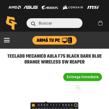
AULA
F75
BLACK
Búsqueda
DARK
de
productos
BLUE
ORANGE
WIRELESS
SW
TECLADO MECANICO AULA F75 BLACK DARK BLUE
REAPER
ORANGE WIRELESS SW REAPER
cantidad
Entrega Inmediata