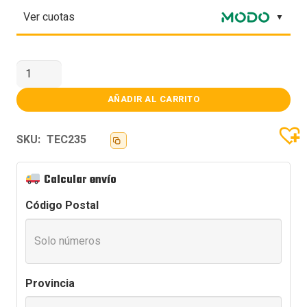
Ver cuotas
TECLADO
MECANICO
AULA
F75
AÑADIR AL CARRITO
BLACK
DARK
BLUE
SKU:
TEC235
ORANGE
WIRELESS
SW
REAPER
Calcular envío
cantidad
Código Postal
Provincia