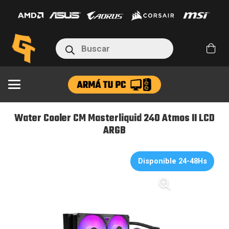
CM
Masterliquid
240
Búsqueda
Atmos
de
productos
II
LCD
ARGB
cantidad
Water Cooler CM Masterliquid 240 Atmos II LCD
ARGB
Disponible 24-48Hs