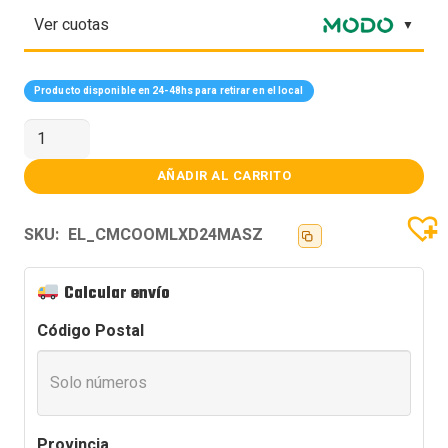
Ver cuotas
Producto disponible en 24-48hs para retirar en el local
Water
Cooler
CM
Masterliquid
AÑADIR AL CARRITO
240
Atmos
II
SKU:
EL_CMCOOMLXD24MASZ
LCD
ARGB
cantidad
Calcular envío
Código Postal
Provincia