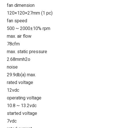
fan dimension
120×120×27mm (1 pc)
fan speed
500 ~ 2000±10% rpm
max. air flow
78cfm
max. static pressure
2.68mmh2o
noise
29.9db(a) max.
rated voltage
12vdc
operating voltage
10.8 ~ 13.2vdc
started voltage
7vdc