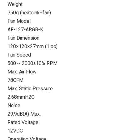
Weight
750g (heatsink+fan)
Fan Model
AF-127-ARGB-K
Fan Dimension
120×120×27mm (1 pc)
Fan Speed
500 ~ 2000±10% RPM
Max. Air Flow
78CFM
Max. Static Pressure
2.68mmH2O
Noise
29.9dB(A) Max.
Rated Voltage
12VDC
Operating Voltage