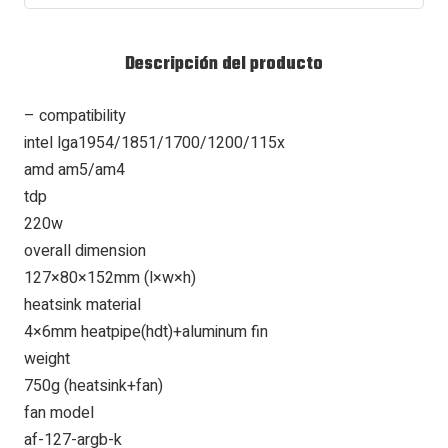
Descripción del producto
– compatibility
intel lga1954/1851/1700/1200/115x
amd am5/am4
tdp
220w
overall dimension
127×80×152mm (l×w×h)
heatsink material
4×6mm heatpipe(hdt)+aluminum fin
weight
750g (heatsink+fan)
fan model
af-127-argb-k