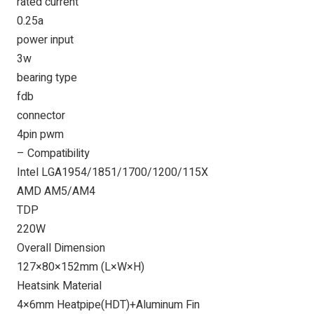
rated current
0.25a
power input
3w
bearing type
fdb
connector
4pin pwm
– Compatibility
Intel LGA1954/1851/1700/1200/115X
AMD AM5/AM4
TDP
220W
Overall Dimension
127×80×152mm (L×W×H)
Heatsink Material
4×6mm Heatpipe(HDT)+Aluminum Fin