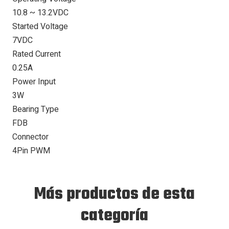
10.8 ~ 13.2VDC
Started Voltage
7VDC
Rated Current
0.25A
Power Input
3W
Bearing Type
FDB
Connector
4Pin PWM
Más productos de esta
categoría