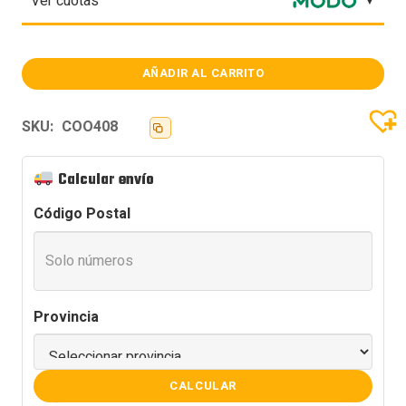
Ver cuotas
AÑADIR AL CARRITO
COOLER
CPU
ID-
COOLING
SKU:
COO408
FROZN
A410
TD
Calcular envío
ARGB
cantidad
Código Postal
Provincia
CALCULAR