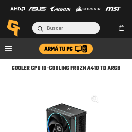
ID-
COOLING
FROZN
Búsqueda
de
A410
productos
TD
ARGB
cantidad
COOLER CPU ID-COOLING FROZN A410 TD ARGB