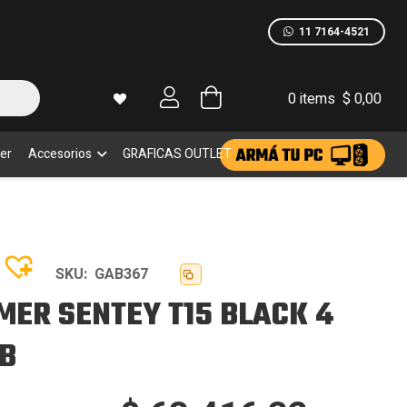
B
idad
11 7164-4521
0 items
$
0,00
er
Accesorios
GRAFICAS OUTLET
SKU:
GAB367
MER SENTEY T15 BLACK 4
B