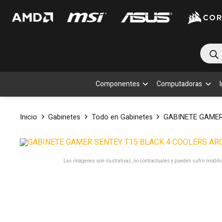
Bús
de
prod
Componentes
Computadoras
Inicio
Gabinetes
Todo en Gabinetes
GABINETE GAMER
Las imágenes son ilustrativas, no contractuales y pueden sufrir modific