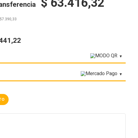
$
63.416,32
ransferencia
57.390,33
.441,22
TO