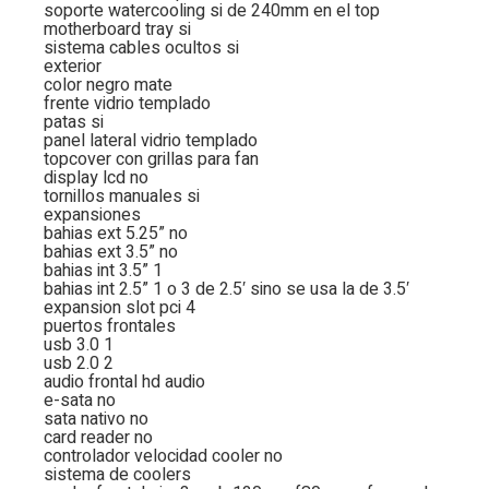
soporte watercooling si de 240mm en el top
motherboard tray si
sistema cables ocultos si
exterior
color negro mate
frente vidrio templado
patas si
panel lateral vidrio templado
topcover con grillas para fan
display lcd no
tornillos manuales si
expansiones
bahias ext 5.25” no
bahias ext 3.5” no
bahias int 3.5” 1
bahias int 2.5” 1 o 3 de 2.5′ sino se usa la de 3.5′
expansion slot pci 4
puertos frontales
usb 3.0 1
usb 2.0 2
audio frontal hd audio
e-sata no
sata nativo no
card reader no
controlador velocidad cooler no
sistema de coolers