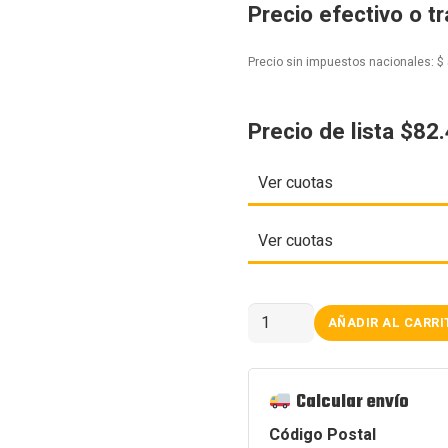
Precio efectivo o t
Precio sin impuestos nacionales:
$
Precio de lista $82
Ver cuotas
Ver cuotas
GABINETE
AÑADIR AL CARRI
GAMER
SENTEY
T15
BLACK
4
Calcular envío
COOLERS
ARGB
Código Postal
cantidad