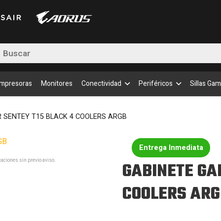
ARG
cant
queda
uctos
Impresoras
Monitores
Conectividad
Periféricos
Sillas Gam
 SENTEY T15 BLACK 4 COOLERS ARGB
Entrega Inmediata
aciones sin previo aviso.
GABINETE GA
COOLERS ARG