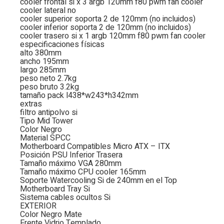
cooler frontal si x 3 argb 120mm f80 pwm fan cooler
cooler lateral no
cooler superior soporta 2 de 120mm (no incluidos)
cooler inferior soporta 2 de 120mm (no incluidos)
cooler trasero si x 1 argb 120mm f80 pwm fan cooler
especificaciones físicas
alto 380mm
ancho 195mm
largo 285mm
peso neto 2.7kg
peso bruto 3.2kg
tamaño pack l438*w243*h342mm
extras
filtro antipolvo si
Tipo Mid Tower
Color Negro
Material SPCC
Motherboard Compatibles Micro ATX – ITX
Posición PSU Inferior Trasera
Tamaño máximo VGA 280mm
Tamaño máximo CPU cooler 165mm
Soporte Watercooling Si de 240mm en el Top
Motherboard Tray Si
Sistema cables ocultos Si
EXTERIOR
Color Negro Mate
Frente Vidrio Templado