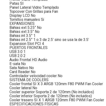
Patas SI
Panel Lateral Vidrio Templado
Topcover Con Grillas para Fan
Display LCD No
Tornillos manuales Si
EXPANSIONES
Bahias ext 5.25” No
Bahias ext 3.5” No
Bahias int 3.5” 1
Bahias int 2.5” 1 o 3 de 2.5′ sino se usa la de 3.5′
Expansion Slot PCI 4
PUERTOS FRONTALES
USB 3.0 1
USB 2.0 2
Audio Frontal HD Audio
E-sata No
Sata Nativo No
Card Reader No
Controlador velocidad cooler No
SISTEMA DE COOLERS
Cooler frontal SI X 3 ARGB 120mm F80 PWM Fan Cooler
Cooler lateral No
Cooler superior Soporta 2 de 120mm (No incluidos)
Cooler inferior Soporta 2 de 120mm (No incluidos)
Cooler trasero SI X 1 ARGB 120mm F80 PWM Fan Cooler
ESPECIFICACIONES FÍSICAS