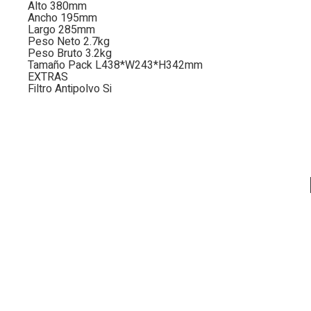
Alto 380mm
Ancho 195mm
Largo 285mm
Peso Neto 2.7kg
Peso Bruto 3.2kg
Tamaño Pack L438*W243*H342mm
EXTRAS
Filtro Antipolvo Si
Disponible 24-48Hs
Disponible 24-48Hs