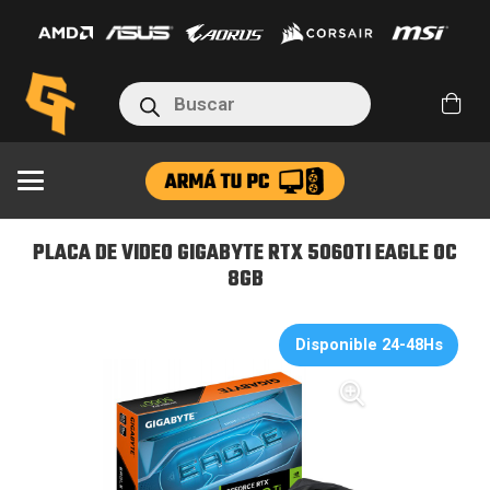
VIDEO
GIGABYTE
RTX
Búsqueda
5060TI
de
productos
EAGLE
OC
8GB
cantidad
PLACA DE VIDEO GIGABYTE RTX 5060TI EAGLE OC
8GB
Disponible 24-48Hs