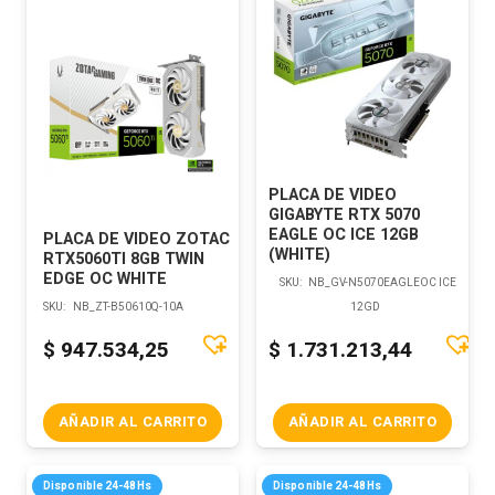
PLACA DE VIDEO
GIGABYTE RTX 5070
EAGLE OC ICE 12GB
PLACA DE VIDEO ZOTAC
(WHITE)
RTX5060TI 8GB TWIN
EDGE OC WHITE
SKU:
NB_GV-N5070EAGLEOC ICE
SKU:
NB_ZT-B50610Q-10A
12GD
$
947.534,25
$
1.731.213,44
AÑADIR AL CARRITO
AÑADIR AL CARRITO
Disponible 24-48Hs
Disponible 24-48Hs