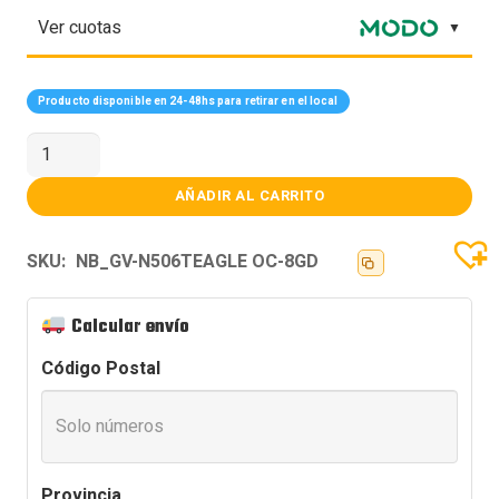
Ver cuotas
Producto disponible en 24-48hs para retirar en el local
PLACA
DE
VIDEO
GIGABYTE
AÑADIR AL CARRITO
RTX
5060TI
EAGLE
SKU:
NB_GV-N506TEAGLE OC-8GD
OC
8GB
cantidad
Calcular envío
Código Postal
Provincia