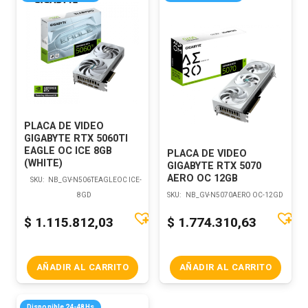
PLACA DE VIDEO
GIGABYTE RTX 5060TI
EAGLE OC ICE 8GB
PLACA DE VIDEO
(WHITE)
GIGABYTE RTX 5070
AERO OC 12GB
SKU:
NB_GV-N506TEAGLEOC ICE-
8GD
SKU:
NB_GV-N5070AERO OC-12GD
$
1.115.812,03
$
1.774.310,63
AÑADIR AL CARRITO
AÑADIR AL CARRITO
Disponible 24-48Hs