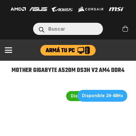
A520M
DS3H
V2
Búsqueda
AM4
de
productos
DDR4
cantidad
MOTHER GIGABYTE A520M DS3H V2 AM4 DDR4
Disponible 24-48Hs
Disponible en 24hs/48hs