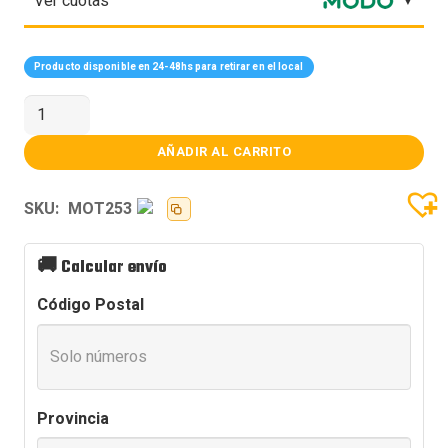
Ver cuotas
Producto disponible en 24-48hs para retirar en el local
MOTHER
GIGABYTE
A520M
DS3H
AÑADIR AL CARRITO
V2
AM4
DDR4
SKU:
MOT253
cantidad
🚚
Calcular envío
Código Postal
Provincia